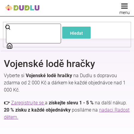
Přejít
na
obsah
Dětské
Hledat
a
kojenecké
Vojenské lodě hračky
oblečení
Vyberte si
Vojenské lodě hračky
na Dudlu s dopravou
zdarma od 2 000 Kč a dárkem ke každé objednávce nad 1
Pokojíček
000 Kč.
a
👉
Zaregistrujte se
a
získejte slevu 1 - 5 %
na další nákup.
20 % zisku z každé objednávky
posíláme na
nadaci Radost
dětem.
kojenecká
výbava