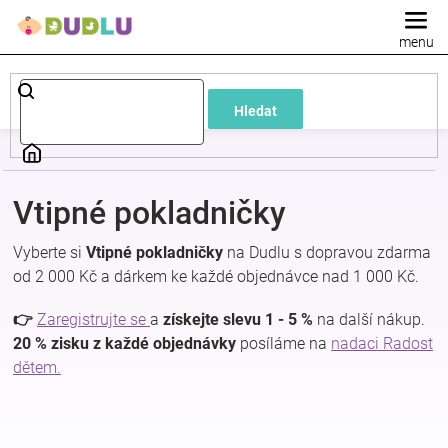
Přejít
na
obsah
Dětské
Hledat
a
kojenecké
Vtipné pokladničky
oblečení
Vyberte si
Vtipné pokladničky
na Dudlu s dopravou zdarma
od 2 000 Kč a dárkem ke každé objednávce nad 1 000 Kč.
Pokojíček
👉
Zaregistrujte se
a
získejte slevu 1 - 5 %
na další nákup.
a
20 % zisku z každé objednávky
posíláme na
nadaci Radost
dětem.
kojenecká
výbava