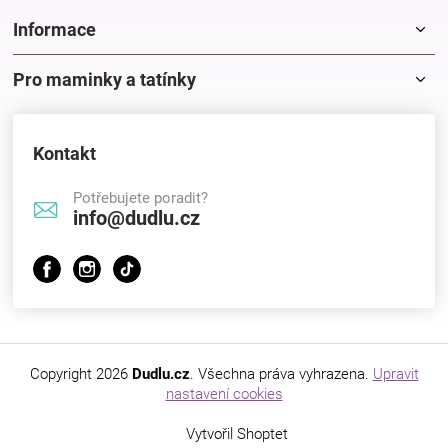
Značky
Informace
Blog
Pro maminky a tatínky
Hračkářství
Kontakt
Přihlášení
Potřebujete poradit?
info@dudlu.cz
Copyright 2026
Dudlu.cz
. Všechna práva vyhrazena.
Upravit
nastavení cookies
Vytvořil Shoptet