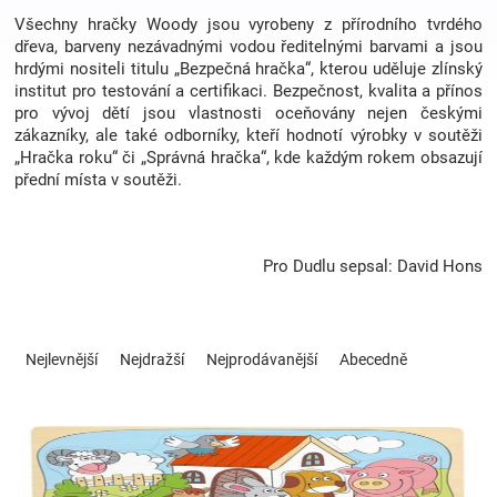
Všechny hračky Woody jsou vyrobeny z přírodního tvrdého
dřeva, barveny nezávadnými vodou ředitelnými barvami a jsou
Hračky
hrdými nositeli titulu „Bezpečná hračka“, kterou uděluje zlínský
institut pro testování a certifikaci. Bezpečnost, kvalita a přínos
pro vývoj dětí jsou vlastnosti oceňovány nejen českými
a
zákazníky, ale také odborníky, kteří hodnotí výrobky v soutěži
„Hračka roku“ či „Správná hračka“, kde každým rokem obsazují
zábava
přední místa v soutěži.
pro
Pro Dudlu sepsal: David Hons
děti
Ř
Těhotenské
a
Nejlevnější
Nejdražší
Nejprodávanější
Abecedně
z
e
oblečení
V
n
ý
í
Novinky
p
p