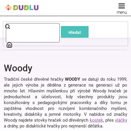
Přejít
na
obsah
Dětské
Hledat
a
kojenecké
Woody
oblečení
Tradiční české dřevěné hračky
WOODY
se datují do roku 1999,
Pokojíček
ale jejich výroba je děděna z generace na generaci už po
mnoho let. Hlavním myšlenkou při výrobě Woody hraček je
jednoduchost a účelovost, kdy všechny produkty jsou
a
konzultovány s pedagogickými pracovníky a díky tomu je
zajištěna vhodnost pro rozvíjení kombinačního myšlení,
kreativity, didaktiky a jemné motoriky. V nabídce od značky
kojenecká
Woody najdete stovky hraček od dřevěných
kostek
, přes
vláčky
a dráhy, po didaktické hračky pro nejmenší děťátka.
výbava