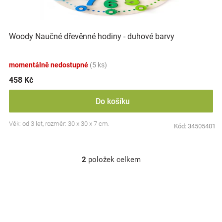
Woody Naučné dřevěnné hodiny - duhové barvy
momentálně nedostupné
(5 ks)
458 Kč
Do košíku
Věk: od 3 let, rozměr: 30 x 30 x 7 cm.
Kód:
34505401
2
položek celkem
O
v
l
á
d
a
c