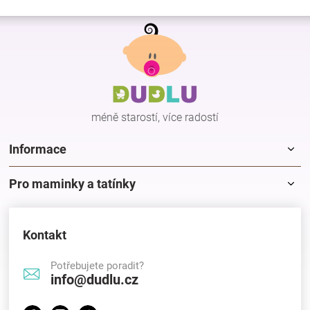
í
Z
p
r
á
v
p
k
a
y
t
v
í
ý
p
méně starostí, více radostí
i
s
Informace
u
Pro maminky a tatínky
Kontakt
Potřebujete poradit?
info@dudlu.cz