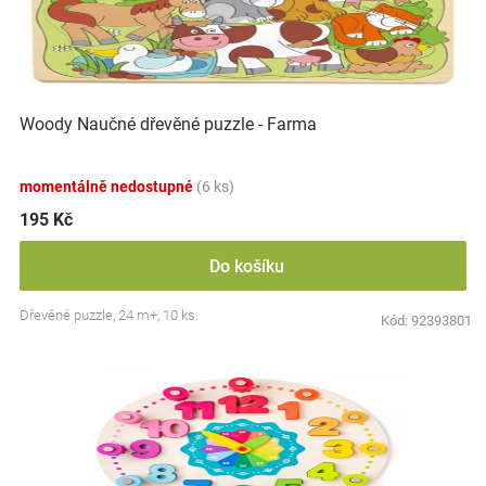
i
r
Značky
s
o
p
d
r
u
Blog
o
k
d
t
Woody Naučné dřevěné puzzle - Farma
Hračkářství
u
ů
k
momentálně nedostupné
(6 ks)
t
Přihlášení
ů
195 Kč
Do košíku
Dřevěné puzzle, 24 m+, 10 ks.
Kód:
92393801