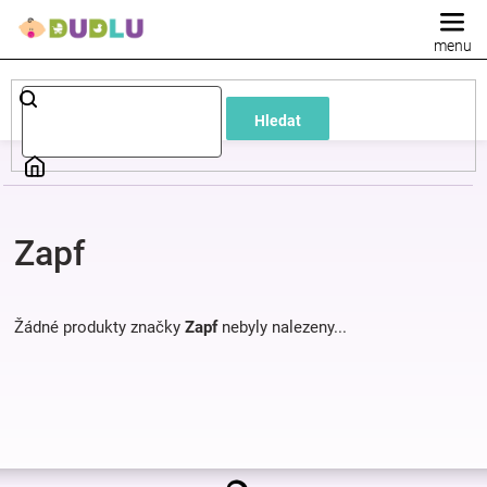
Přejít
na
obsah
Dětské
Hledat
a
kojenecké
Zapf
oblečení
Pokojíček
Žádné produkty značky
Zapf
nebyly nalezeny...
a
kojenecká
Z
výbava