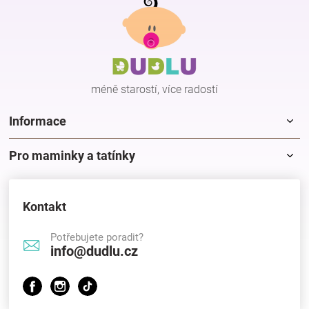
á
p
Hračky
a
t
í
a
méně starostí, více radostí
zábava
Informace
pro
Pro maminky a tatínky
děti
Kontakt
Těhotenské
Potřebujete poradit?
info@dudlu.cz
oblečení
Novinky