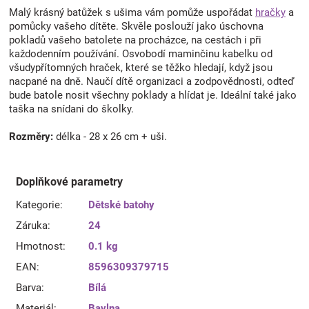
Malý krásný batůžek s ušima vám pomůže uspořádat
hračky
a
pomůcky vašeho dítěte. Skvěle poslouží jako úschovna
pokladů vašeho batolete na procházce, na cestách i při
každodenním používání. Osvobodí maminčinu kabelku od
všudypřítomných hraček, které se těžko hledají, když jsou
nacpané na dně. Naučí dítě organizaci a zodpovědnosti, odteď
bude batole nosit všechny poklady a hlídat je. Ideální také jako
taška na snídani do školky.
Rozměry:
délka - 28 x 26 cm + uši.
Doplňkové parametry
Kategorie
:
Dětské batohy
Záruka
:
24
Hmotnost
:
0.1 kg
EAN
:
8596309379715
Barva
:
Bílá
Materiál
:
Bavlna