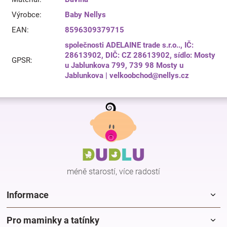
Výrobce
:
Baby Nellys
EAN
:
8596309379715
společnosti ADELAINE trade s.r.o.., IČ:
28613902, DIČ: CZ 28613902, sídlo: Mosty
GPSR
:
u Jablunkova 799, 739 98 Mosty u
Jablunkova | velkoobchod@nellys.cz
Z
á
p
a
t
í
méně starostí, více radostí
Informace
Pro maminky a tatínky