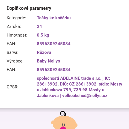
Doplňkové parametry
Kategorie
:
Tašky ke kočárku
Záruka
:
24
Hmotnost
:
0.5 kg
EAN
:
8596309245034
Barva
:
Růžová
Výrobce
:
Baby Nellys
EAN
:
8596309245034
společnosti ADELAINE trade s.r.o.., IČ:
28613902, DIČ: CZ 28613902, sídlo: Mosty
GPSR
:
u Jablunkova 799, 739 98 Mosty u
Jablunkova | velkoobchod@nellys.cz
Z
á
p