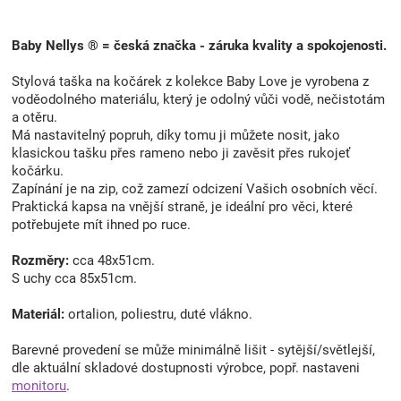
Baby Nellys ® = česká značka - záruka kvality a spokojenosti.
Stylová taška na kočárek z kolekce Baby Love je vyrobena z
voděodolného materiálu, který je odolný vůči vodě, nečistotám
a otěru.
Má nastavitelný popruh, díky tomu ji můžete nosit, jako
klasickou tašku přes rameno nebo ji zavěsit přes rukojeť
kočárku.
Zapínání je na zip, což zamezí odcizení Vašich osobních věcí.
Praktická kapsa na vnější straně, je ideální pro věci, které
potřebujete mít ihned po ruce.
Rozměry:
cca 48x51cm.
S uchy cca 85x51cm.
Materiál:
ortalion, poliestru, duté vlákno.
Barevné provedení se může minimálně lišit - sytější/světlejší,
dle aktuální skladové dostupnosti výrobce, popř. nastaveni
monitoru
.