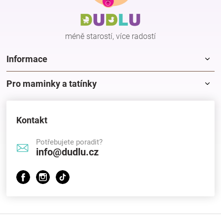
a
t
í
méně starostí, více radostí
Informace
Pro maminky a tatínky
Kontakt
Potřebujete poradit?
info@dudlu.cz