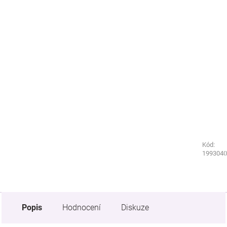
Kód:
Kód:
1993070
1993040
Popis
Hodnocení
Diskuze