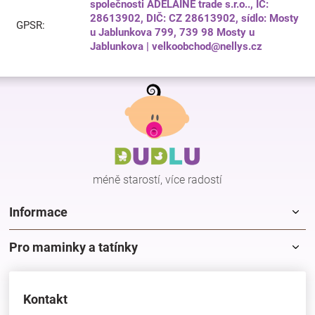
společnosti ADELAINE trade s.r.o.., IČ:
28613902, DIČ: CZ 28613902, sídlo: Mosty
GPSR
:
u Jablunkova 799, 739 98 Mosty u
Jablunkova | velkoobchod@nellys.cz
Z
á
p
a
t
í
méně starostí, více radostí
Informace
Pro maminky a tatínky
Kontakt