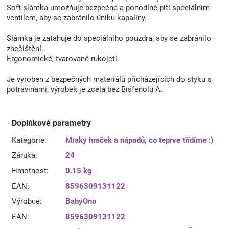
Soft slámka umožňuje bezpečné a pohodlné pití speciálním
ventilem, aby se zabránilo úniku kapaliny.
Slámka je zatahuje do speciálního pouzdra, aby se zabránilo
znečištění.
Ergonomické, tvarované rukojeti.
Je vyroben z bezpečných materiálů přicházejících do styku s
potravinami, výrobek je zcela bez Bisfenolu A.
Doplňkové parametry
Kategorie
:
Mraky hraček a nápadů, co teprve třídíme :)
Záruka
:
24
Hmotnost
:
0.15 kg
EAN
:
8596309131122
Výrobce
:
BabyOno
EAN
:
8596309131122