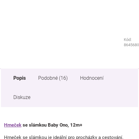
Kód:
Kód:
9250170
8645680
Popis
Podobné (16)
Hodnocení
Diskuze
Hrneček
se slámkou Baby Ono, 12m+
Hrneček se slámkou je ideální pro procházky a cestování.