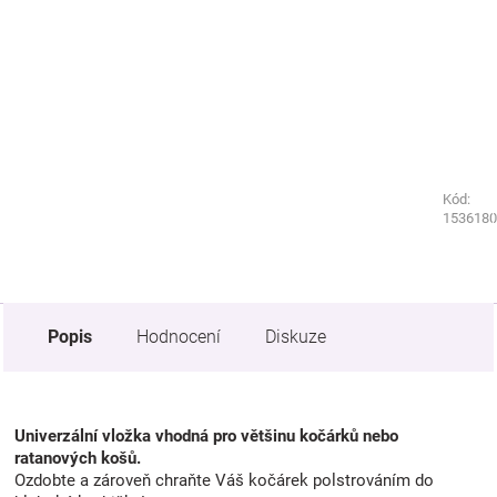
Kód:
Kód:
2434440
1536180
Popis
Hodnocení
Diskuze
Univerzální vložka vhodná pro většinu kočárků nebo
ratanových košů.
Ozdobte a zároveň chraňte Váš kočárek polstrováním do