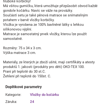
hluboké korbičky!
Má všitou gumičku, která umožňuje přizpůsobit obvod každé
gondole kočárku. Navíc se váže na provázky.
Součástí setu je také pěnová matrace se snímatelným
potahem v barvě vložky korbičky.
Vložka je vyrobena ze 100% bavlněné látky s lehkou
silikonovou výplní.
Matrace je samostatný prvek vložky, kterou lze použít
samostatně.
Rozměry: 75 x 34 x 3 cm.
Výška matrace 3 cm.
Materiály, ze kterých je zboží ušité, mají certifikáty a atesty
produktů 1. jakosti (produkty pro děti) OKO-TEX 100.
Praní při teplotě do 30 st.C.
Žehlení při teplotě do 150st. C.
Doplňkové parametry
Kategorie
:
Vložky do kočárku
Záruka
:
24