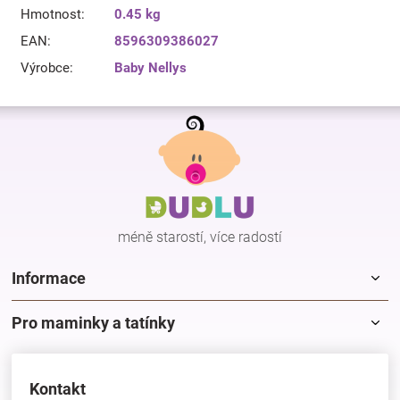
Hmotnost
:
0.45 kg
EAN
:
8596309386027
Výrobce
:
Baby Nellys
Z
á
p
a
t
í
méně starostí, více radostí
Informace
Pro maminky a tatínky
Kontakt