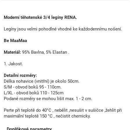
Moderní těhotenské 3/4 legíny RENA.
Legíny jsou velmi pohodlné vhodné ke každodennímu nošení.
Be MaaMaa
Materiál:
95% Bavlna, 5% Elastan .
1. Jakost.
Detailní rozměry:
Délka nohavice (vnitřní) je okolo 50cm.
S/M - obvod boků 95 - 110cm.
L/XL - obvod boků 110 - 125cm
Podané rozměry se mohou lišit max. 1 - 2 cm.
Perte při teplotě do 40°C , nebělit ,nesušit v sušičce ,žehlit při
maximální teplotě 150 °C , nečistit chemicky.
Doplňkové parametry