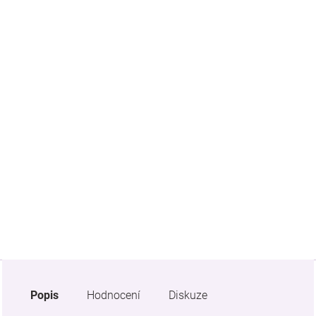
Značky
Blog
Hračkářství
Přihlášení
Popis
Hodnocení
Diskuze