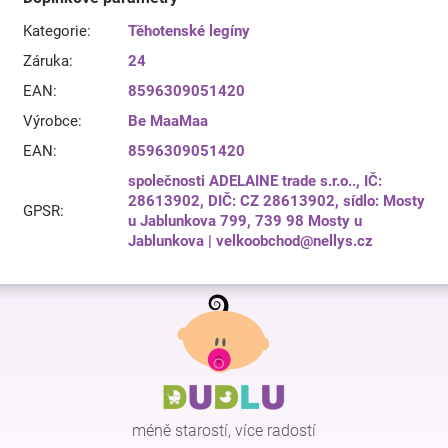
Kategorie
:
Těhotenské legíny
Záruka
:
24
EAN
:
8596309051420
Výrobce
:
Be MaaMaa
EAN
:
8596309051420
společnosti ADELAINE trade s.r.o.., IČ:
28613902, DIČ: CZ 28613902, sídlo: Mosty
GPSR
:
u Jablunkova 799, 739 98 Mosty u
Jablunkova | velkoobchod@nellys.cz
Z
á
p
a
t
í
méně starostí, více radostí