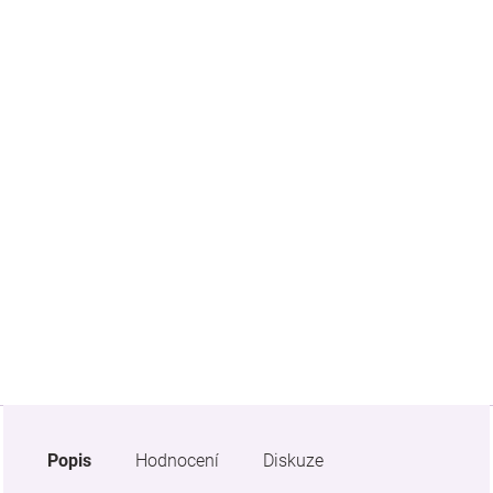
Značky
Blog
Hračkářství
Přihlášení
Popis
Hodnocení
Diskuze