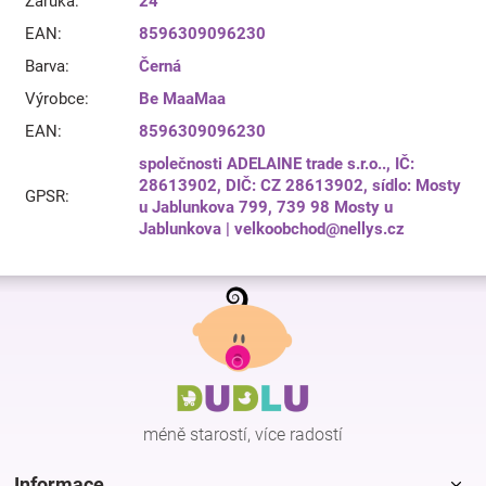
Záruka
:
24
EAN
:
8596309096230
Barva
:
Černá
Výrobce
:
Be MaaMaa
EAN
:
8596309096230
společnosti ADELAINE trade s.r.o.., IČ:
28613902, DIČ: CZ 28613902, sídlo: Mosty
GPSR
:
u Jablunkova 799, 739 98 Mosty u
Jablunkova | velkoobchod@nellys.cz
Z
á
p
a
t
í
méně starostí, více radostí
Informace