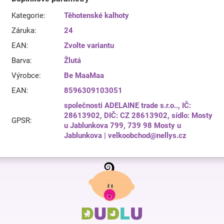
Kategorie
:
Těhotenské kalhoty
Záruka
:
24
EAN
:
Zvolte variantu
Barva
:
Žlutá
Výrobce
:
Be MaaMaa
EAN
:
8596309103051
společnosti ADELAINE trade s.r.o.., IČ:
28613902, DIČ: CZ 28613902, sídlo: Mosty
GPSR
:
u Jablunkova 799, 739 98 Mosty u
Jablunkova | velkoobchod@nellys.cz
Z
á
p
a
t
í