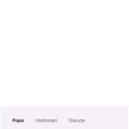
Značky
Blog
Hračkářství
Přihlášení
Popis
Hodnocení
Diskuze