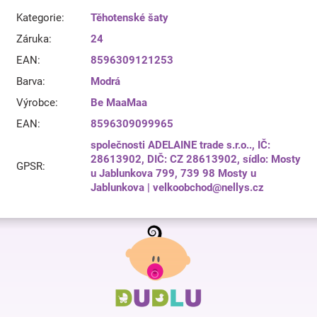
Kategorie
:
Těhotenské šaty
Záruka
:
24
EAN
:
8596309121253
Barva
:
Modrá
Výrobce
:
Be MaaMaa
EAN
:
8596309099965
společnosti ADELAINE trade s.r.o.., IČ:
28613902, DIČ: CZ 28613902, sídlo: Mosty
GPSR
:
u Jablunkova 799, 739 98 Mosty u
Jablunkova | velkoobchod@nellys.cz
Z
á
p
a
t
í