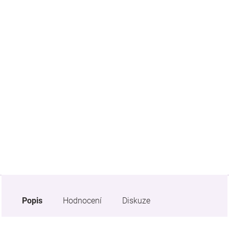
Značky
Blog
Hračkářství
Přihlášení
Popis
Hodnocení
Diskuze