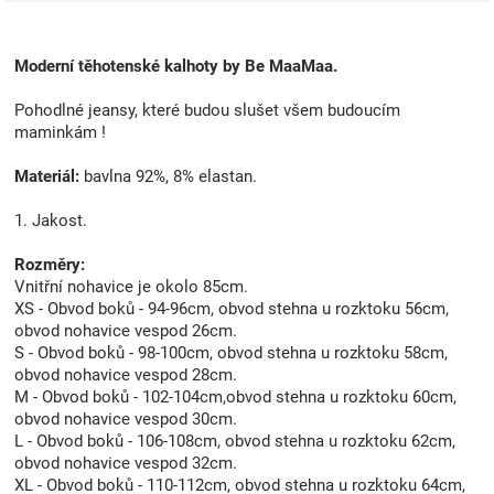
Moderní těhotenské kalhoty by Be MaaMaa.
Pohodlné jeansy, které budou slušet všem budoucím
maminkám !
Materiál:
bavlna 92%, 8% elastan.
1. Jakost.
Rozměry:
Vnitřní nohavice je okolo 85cm.
XS - Obvod boků - 94-96cm, obvod stehna u rozktoku 56cm,
obvod nohavice vespod 26cm.
S - Obvod boků - 98-100cm, obvod stehna u rozktoku 58cm,
obvod nohavice vespod 28cm.
M - Obvod boků - 102-104cm,obvod stehna u rozktoku 60cm,
obvod nohavice vespod 30cm.
L - Obvod boků - 106-108cm, obvod stehna u rozktoku 62cm,
obvod nohavice vespod 32cm.
XL - Obvod boků - 110-112cm, obvod stehna u rozktoku 64cm,