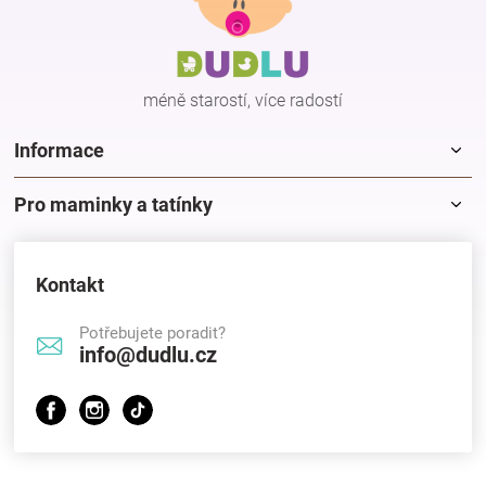
a
t
í
méně starostí, více radostí
Informace
Pro maminky a tatínky
Kontakt
Potřebujete poradit?
info@dudlu.cz