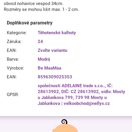
obvod nohavice vespod 34cm.
Rozměry se mohou lišit max. 1 - 2 cm.
Doplňkové parametry
Kategorie
:
Těhotenské kalhoty
Záruka
:
24
EAN
:
Zvolte variantu
Barva
:
Modrá
Výrobce
:
Be MaaMaa
EAN
:
8596309025353
společnosti ADELAINE trade s.r.o.., IČ:
28613902, DIČ: CZ 28613902, sídlo: Mosty
GPSR
:
u Jablunkova 799, 739 98 Mosty u
Jablunkova | velkoobchod@nellys.cz
Z
á
p