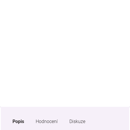
Značky
Blog
Hračkářství
Přihlášení
Popis
Hodnocení
Diskuze