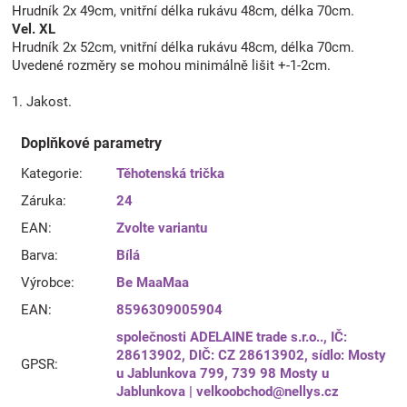
Hrudník 2x 49cm, vnitřní délka rukávu 48cm, délka 70cm.
Vel. XL
Hrudník 2x 52cm, vnitřní délka rukávu 48cm, délka 70cm.
Uvedené rozměry se mohou minimálně lišit +-1-2cm.
1. Jakost.
Doplňkové parametry
Kategorie
:
Těhotenská trička
Záruka
:
24
EAN
:
Zvolte variantu
Barva
:
Bílá
Výrobce
:
Be MaaMaa
EAN
:
8596309005904
společnosti ADELAINE trade s.r.o.., IČ:
28613902, DIČ: CZ 28613902, sídlo: Mosty
GPSR
:
u Jablunkova 799, 739 98 Mosty u
Jablunkova | velkoobchod@nellys.cz