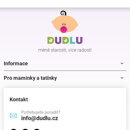
Z
á
p
a
t
í
méně starostí, více radostí
Informace
Pro maminky a tatínky
Kontakt
Potřebujete poradit?
info@dudlu.cz