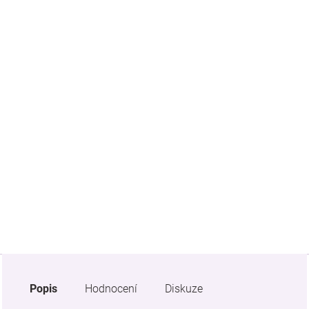
Značky
Blog
Hračkářství
Přihlášení
Popis
Hodnocení
Diskuze