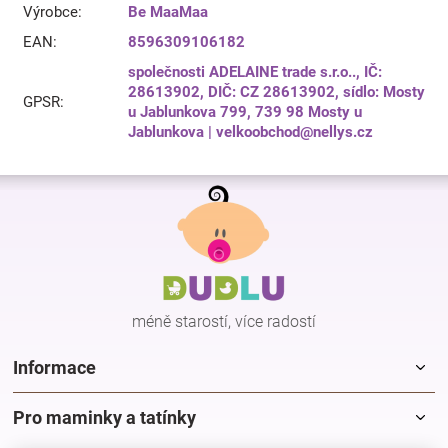
Výrobce
:
Be MaaMaa
EAN
:
8596309106182
společnosti ADELAINE trade s.r.o.., IČ:
28613902, DIČ: CZ 28613902, sídlo: Mosty
GPSR
:
u Jablunkova 799, 739 98 Mosty u
Jablunkova | velkoobchod@nellys.cz
Z
á
p
a
t
í
méně starostí, více radostí
Informace
Pro maminky a tatínky