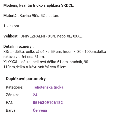
Moderní, kvalitní tričko s aplikací SRDCE.
Materiál:
Bavlna 95%, 5%elastan.
1. Jakost.
Velikosti:
UNIVEZRÁLNÍ - XS/L nebo XL/XXXL.
Detailní rozměry :
XS/L - délka: celková délka 59 cm, hrudník, 80 - 100cm,délka
rukávu vnitřní cca 51cm.
XL/XXXL - délka: celková délka 61 cm, hrudník, 90 -
110cm,délka rukávu vnitřní cca 51cm.
Doplňkové parametry
Kategorie
:
Těhotenská trička
Záruka
:
24
EAN
:
8596309106182
Barva
:
Červená