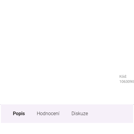
Kód:
Kód:
1062090
1063090
Popis
Hodnocení
Diskuze