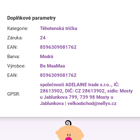
Doplňkové parametry
Kategorie
:
Těhotenská trička
Záruka
:
24
EAN
:
8596309081762
Barva
:
Modrá
Výrobce
:
Be MaaMaa
EAN
:
8596309081762
společnosti ADELAINE trade s.r.o.., IČ:
28613902, DIČ: CZ 28613902, sídlo: Mosty
GPSR
:
u Jablunkova 799, 739 98 Mosty u
Jablunkova | velkoobchod@nellys.cz
Z
á
p