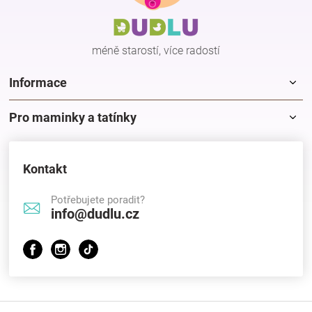
a
t
í
méně starostí, více radostí
Informace
Pro maminky a tatínky
Kontakt
Potřebujete poradit?
info@dudlu.cz