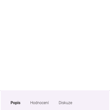
Značky
Blog
Hračkářství
Přihlášení
Popis
Hodnocení
Diskuze