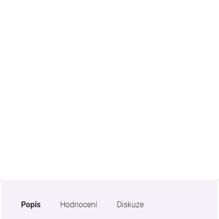
Značky
Blog
Hračkářství
Přihlášení
Popis
Hodnocení
Diskuze