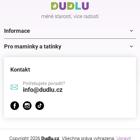
t
í
méně starostí, více radostí
Informace
Pro maminky a tatínky
Kontakt
Potřebujete poradit?
info@dudlu.cz
Copyright 2026
Dudlu.cz
. Všechna práva vyhrazena.
Upravit