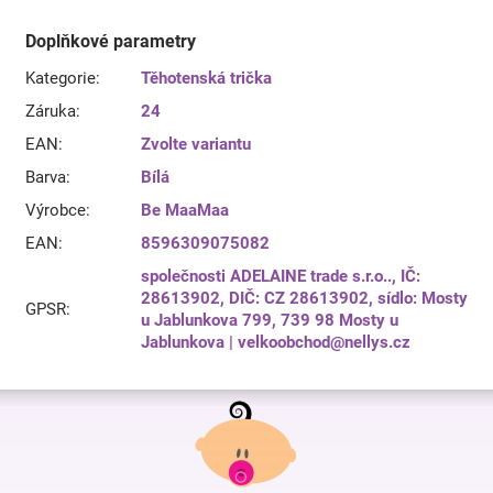
Doplňkové parametry
Kategorie
:
Těhotenská trička
Záruka
:
24
EAN
:
Zvolte variantu
Barva
:
Bílá
Výrobce
:
Be MaaMaa
EAN
:
8596309075082
společnosti ADELAINE trade s.r.o.., IČ:
28613902, DIČ: CZ 28613902, sídlo: Mosty
GPSR
:
u Jablunkova 799, 739 98 Mosty u
Jablunkova | velkoobchod@nellys.cz
Z
á
p
a