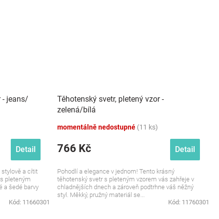
 - jeans/
Těhotenský svetr, pletený vzor -
zelená/bílá
momentálně nedostupné
(11 ks)
766 Kč
Detail
Detail
tylově a cítit
Pohodlí a elegance v jednom! Tento krásný
 s pleteným
těhotenský svetr s pleteným vzorem vás zahřeje v
é a šedé barvy
chladnějších dnech a zároveň podtrhne váš něžný
styl. Měkký, pružný materiál se...
Kód:
11660301
Kód:
11760301