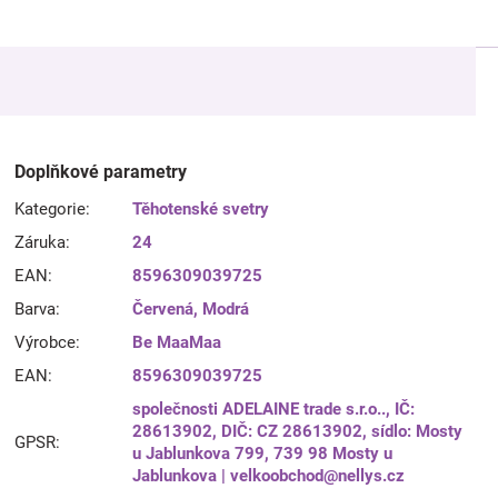
Doplňkové parametry
Kategorie
:
Těhotenské svetry
Záruka
:
24
EAN
:
8596309039725
Barva
:
Červená
,
Modrá
Výrobce
:
Be MaaMaa
EAN
:
8596309039725
společnosti ADELAINE trade s.r.o.., IČ:
28613902, DIČ: CZ 28613902, sídlo: Mosty
GPSR
:
u Jablunkova 799, 739 98 Mosty u
Jablunkova | velkoobchod@nellys.cz