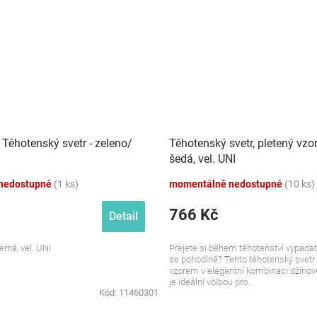
ěhotenský svetr - zeleno/
Těhotenský svetr, pletený vzor
šedá, vel. UNI
nedostupné
(1 ks)
momentálně nedostupné
(10 ks)
766 Kč
Detail
erná, vel. UNI
Přejete si během těhotenství vypadat s
se pohodlně? Tento těhotenský svetr
vzorem v elegantní kombinaci džínov
je ideální volbou pro...
Kód:
11460301