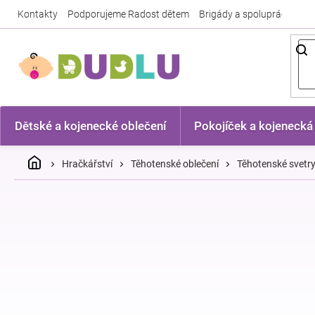
Přejít
Kontakty
Podporujeme Radost dětem
Brigády a spolupráce
Nej
na
obsah
Dětské a kojenecké oblečení
Pokojíček a kojenecká
Domů
Hračkářství
Těhotenské oblečení
Těhotenské svetr