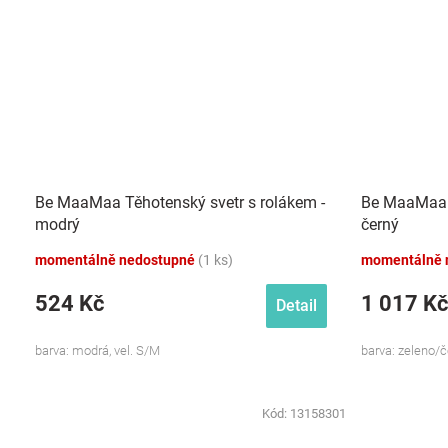
Be MaaMaa Těhotenský svetr s rolákem -
Be MaaMaa T
modrý
černý
momentálně nedostupné
(1 ks)
momentálně 
524 Kč
1 017 Kč
Detail
barva: modrá, vel. S/M
barva: zeleno/č
Kód:
13158301