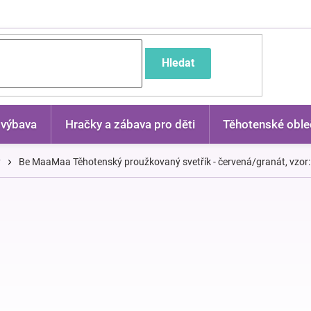
častější dotazy
Hledat
 výbava
Hračky a zábava pro děti
Těhotenské oble
y
Be MaaMaa Těhotenský proužkovaný svetřík - červená/granát, vzor