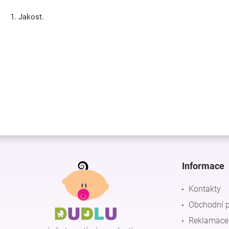
1. Jakost.
Z
á
p
Informace
a
t
Kontakty
í
Obchodní 
Reklamace 