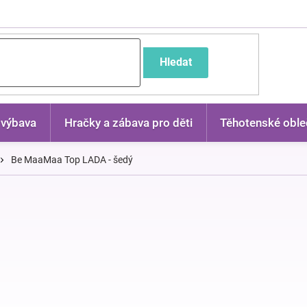
častější dotazy
Hledat
 výbava
Hračky a zábava pro děti
Těhotenské oble
Be MaaMaa Top LADA - šedý