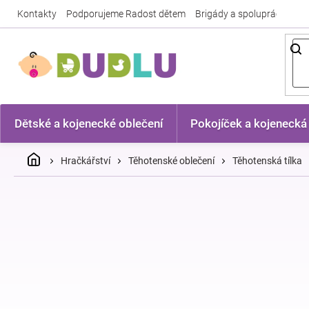
Přejít
Kontakty
Podporujeme Radost dětem
Brigády a spolupráce
Nej
na
obsah
Dětské a kojenecké oblečení
Pokojíček a kojenecká
Domů
Hračkářství
Těhotenské oblečení
Těhotenská tílka