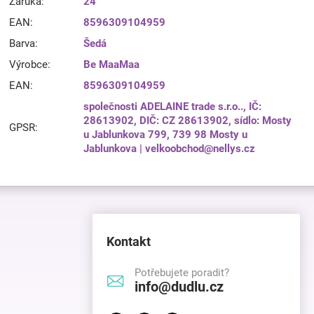
Záruka
:
24
EAN
:
8596309104959
Barva
:
Šedá
Výrobce
:
Be MaaMaa
EAN
:
8596309104959
společnosti ADELAINE trade s.r.o.., IČ:
28613902, DIČ: CZ 28613902, sídlo: Mosty
GPSR
:
u Jablunkova 799, 739 98 Mosty u
Jablunkova | velkoobchod@nellys.cz
Kontakt
Potřebujete poradit?
info@dudlu.cz