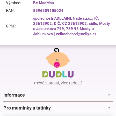
Výrobce
:
Be MaaMaa
EAN
:
8596309105024
společnosti ADELAINE trade s.r.o.., IČ:
28613902, DIČ: CZ 28613902, sídlo: Mosty
GPSR
:
u Jablunkova 799, 739 98 Mosty u
Jablunkova | velkoobchod@nellys.cz
Z
á
p
a
t
í
méně starostí, více radostí
Informace
Pro maminky a tatínky