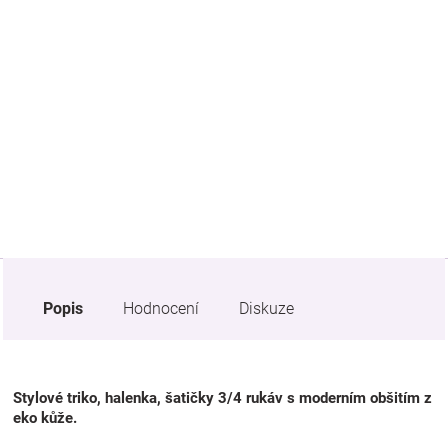
Značky
Blog
Hračkářství
Přihlášení
Popis
Hodnocení
Diskuze
Stylové triko, halenka, šatičky 3/4 rukáv s moderním obšitím z
eko kůže.