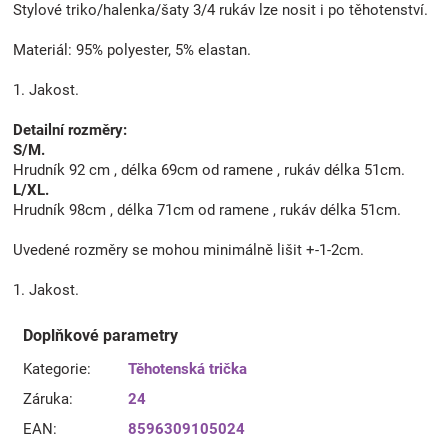
Stylové triko/halenka/šaty 3/4 rukáv lze nosit i po těhotenství.
Materiál: 95% polyester, 5% elastan.
1. Jakost.
Detailní rozměry:
S/M.
Hrudník 92 cm , délka 69cm od ramene , rukáv délka 51cm.
L/XL.
Hrudník 98cm , délka 71cm od ramene , rukáv délka 51cm.
Uvedené rozměry se mohou minimálně lišit +-1-2cm.
1. Jakost.
Doplňkové parametry
Kategorie
:
Těhotenská trička
Záruka
:
24
EAN
:
8596309105024