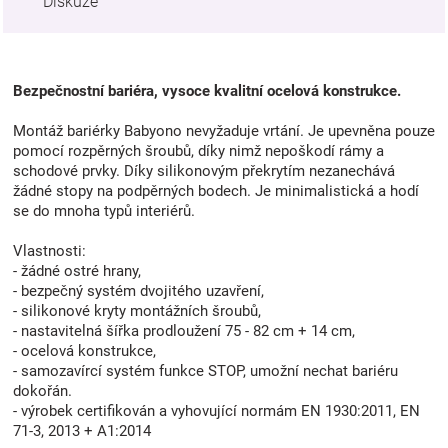
Diskuze
Bezpečnostní bariéra, vysoce kvalitní ocelová konstrukce.
Montáž bariérky Babyono nevyžaduje vrtání. Je upevněna pouze
pomocí rozpěrných šroubů, díky nimž nepoškodí rámy a
schodové prvky. Díky silikonovým překrytím nezanechává
žádné stopy na podpěrných bodech. Je minimalistická a hodí
se do mnoha typů interiérů.
Vlastnosti:
- žádné ostré hrany,
- bezpečný systém dvojitého uzavření,
- silikonové kryty montážních šroubů,
- nastavitelná šířka prodloužení 75 - 82 cm + 14 cm,
- ocelová konstrukce,
- samozavírcí systém funkce STOP, umožní nechat bariéru
dokořán.
- výrobek certifikován a vyhovující normám EN 1930:2011, EN
71-3, 2013 + A1:2014