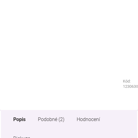
Kód:
Kód:
0640410
1230630
Popis
Podobné (2)
Hodnocení