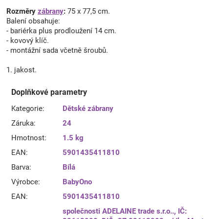
Rozměry
zábrany
:
75 x 77,5 cm.
Balení obsahuje:
- bariérka plus prodloužení 14 cm.
- kovový klíč.
- montážní sada včetně šroubů.
1. jakost.
Doplňkové parametry
Kategorie
:
Dětské zábrany
Záruka
:
24
Hmotnost
:
1.5 kg
EAN
:
5901435411810
Barva
:
Bílá
Výrobce
:
BabyOno
EAN
:
5901435411810
společnosti ADELAINE trade s.r.o.., IČ: