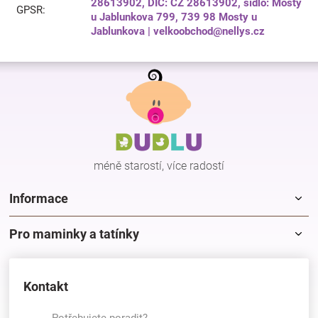
28613902, DIČ: CZ 28613902, sídlo: Mosty
GPSR
:
u Jablunkova 799, 739 98 Mosty u
Jablunkova | velkoobchod@nellys.cz
Z
á
p
a
t
í
méně starostí, více radostí
Informace
Pro maminky a tatínky
Kontakt
Potřebujete poradit?