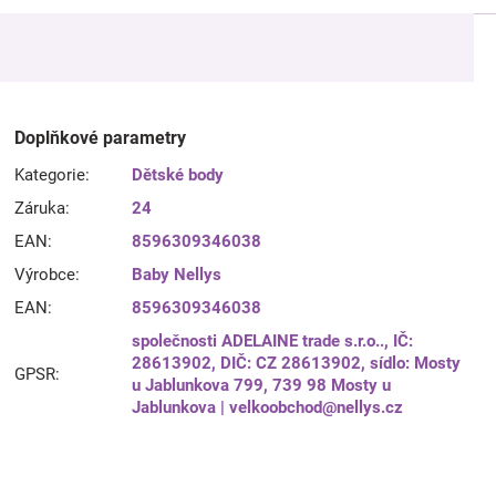
Doplňkové parametry
Kategorie
:
Dětské body
Záruka
:
24
EAN
:
8596309346038
Výrobce
:
Baby Nellys
EAN
:
8596309346038
společnosti ADELAINE trade s.r.o.., IČ:
28613902, DIČ: CZ 28613902, sídlo: Mosty
GPSR
:
u Jablunkova 799, 739 98 Mosty u
Jablunkova | velkoobchod@nellys.cz