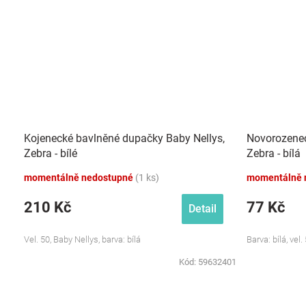
Kojenecké bavlněné dupačky Baby Nellys,
Novorozenec
Zebra - bílé
Zebra - bílá
momentálně nedostupné
(1 ks)
momentálně 
210 Kč
77 Kč
Detail
Vel. 50, Baby Nellys, barva: bílá
Barva: bílá, vel
Kód:
59632401