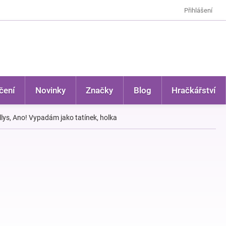
Přihlášení
čení
Novinky
Značky
Blog
Hračkářství
lys, Ano! Vypadám jako tatínek, holka