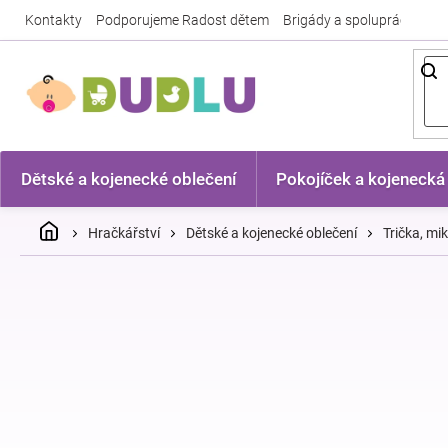
Přejít
Kontakty
Podporujeme Radost dětem
Brigády a spolupráce
Nej
na
obsah
Dětské a kojenecké oblečení
Pokojíček a kojenecká
Domů
Hračkářství
Dětské a kojenecké oblečení
Trička, mi