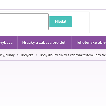
častější dotazy
Hledat
 výbava
Hračky a zábava pro děti
Těhotenské oble
kiny, bundy
Bodýčka
Body dlouhý rukáv s vtipným textem Baby Nel