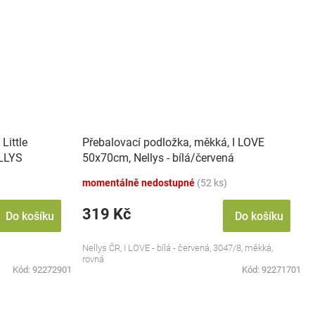
Little
Přebalovací podložka, měkká, I LOVE
ELLYS
50x70cm, Nellys - bílá/červená
momentálně nedostupné
(52 ks)
319 Kč
Do košíku
Do košíku
Nellys ČR, I LOVE - bílá - červená, 3047/8, měkká,
rovná
Kód:
92272901
Kód:
92271701