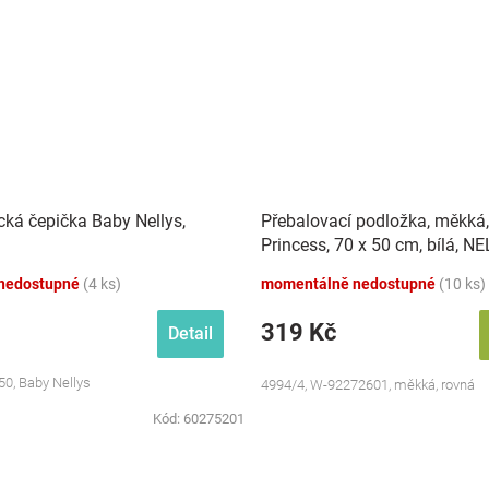
ká čepička Baby Nellys,
Přebalovací podložka, měkká, 
Princess, 70 x 50 cm, bílá, N
nedostupné
(4 ks)
momentálně nedostupné
(10 ks)
319 Kč
Detail
. 50, Baby Nellys
4994/4, W-92272601, měkká, rovná
Kód:
60275201