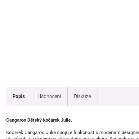
Popis
Hodnocení
Diskuze
Cangaroo Dětský kočárek Julie.
Kočárek Cangaroo Julie spojuje funkčnost s moderním designem. M
přizpůsobí se různým povětrnostním podmínkám. Kočárek má jed