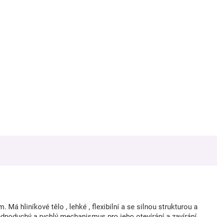
á hliníkové tělo , lehké , flexibilní a se silnou strukturou a
noduchý a rychlý mechanismus pro jeho otevírání a zavírání.