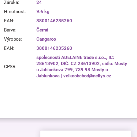
Záruka
:
24
Hmotnost
:
9.6 kg
EAN
:
3800146235260
Barva
:
Černá
Výrobce
:
Cangaroo
EAN
:
3800146235260
společnosti ADELAINE trade s.r.o.., IČ:
28613902, DIČ: CZ 28613902, sídlo: Mosty
GPSR
:
u Jablunkova 799, 739 98 Mosty u
Jablunkova | velkoobchod@nellys.cz