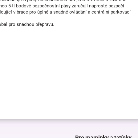
mco 5-ti bodové bezpečnostní pásy zaručují naprosté bezpečí
ující vibrace pro úplné a snadné ovládání a centrální parkovací
obal pro snadnou přepravu.
Pro maminky a tatínky