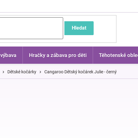
častější dotazy
Hledat
 výbava
Hračky a zábava pro děti
Těhotenské oble
Dětské kočárky
Cangaroo Dětský kočárek Julie - černý