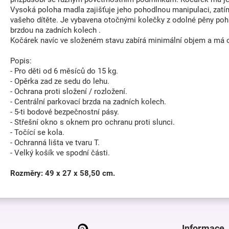
Vysoká poloha madla zajišťuje jeho pohodlnou manipulaci, zatí
vašeho dítěte. Je vybavena otočnými kolečky z odolné pěny pohlc
brzdou na zadních kolech .
Kočárek navíc ve složeném stavu zabírá minimální objem a má 
Popis:
- Pro děti od 6 měsíců do 15 kg.
- Opěrka zad ze sedu do lehu.
- Ochrana proti složení / rozložení.
- Centrální parkovací brzda na zadních kolech.
- 5-ti bodové bezpečnostní pásy.
- Střešní okno s oknem pro ochranu proti slunci.
- Točící se kola.
- Ochranná lišta ve tvaru T.
- Velký košík ve spodní části.
Rozměry: 49 x 27 x 58,50 cm.
Z
á
p
Informace