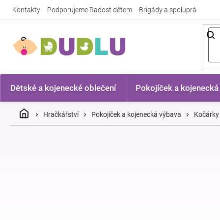
Přejít
Kontakty
Podporujeme Radost dětem
Brigády a spolupráce
Nej
na
obsah
Dětské a kojenecké oblečení
Pokojíček a kojenecká
Domů
Hračkářství
Pokojíček a kojenecká výbava
Kočárky