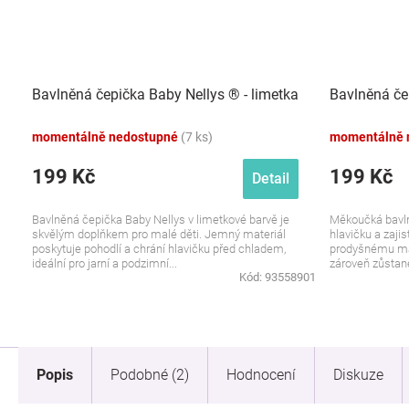
Bavlněná čepička Baby Nellys ® - limetka
Bavlněná čep
momentálně nedostupné
(7 ks)
momentálně 
199 Kč
199 Kč
Detail
Bavlněná čepička Baby Nellys v limetkové barvě je
Měkoučká bavln
skvělým doplňkem pro malé děti. Jemný materiál
hlavičku a zaji
poskytuje pohodlí a chrání hlavičku před chladem,
prodyšnému mat
ideální pro jarní a podzimní...
zároveň zůstane
Kód:
93558901
Popis
Podobné (2)
Hodnocení
Diskuze