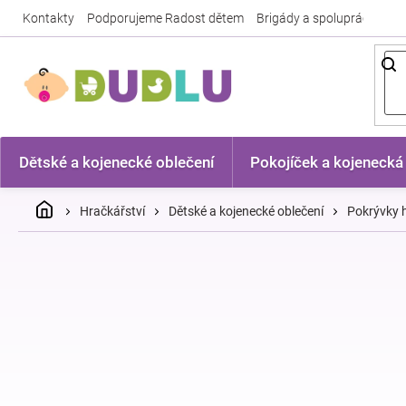
Přejít
Kontakty
Podporujeme Radost dětem
Brigády a spolupráce
Nej
na
obsah
Dětské a kojenecké oblečení
Pokojíček a kojenecká
Domů
Hračkářství
Dětské a kojenecké oblečení
Pokrývky h