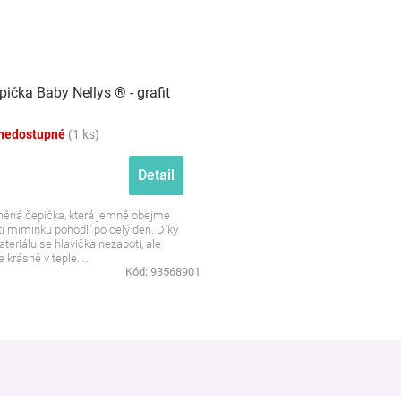
ička Baby Nellys ® - grafit
nedostupné
(1 ks)
Detail
ěná čepička, která jemně obejme
stí miminku pohodlí po celý den. Díky
eriálu se hlavička nezapotí, ale
 krásně v teple....
Kód:
93568901