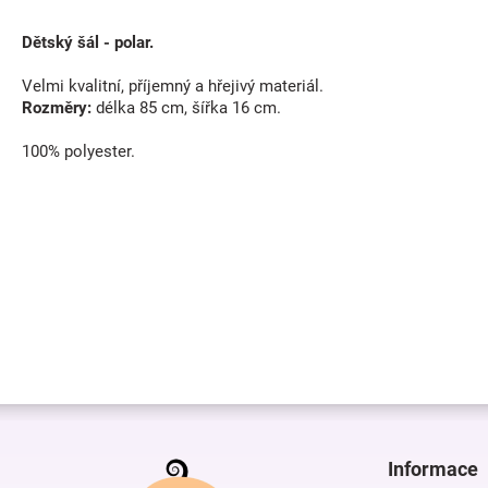
Dětský šál - polar.
Velmi kvalitní, příjemný a hřejivý materiál.
Rozměry:
délka 85 cm, šířka 16 cm.
100% polyester.
Z
á
p
Informace
a