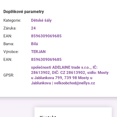
Doplňkové parametry
Kategorie
:
Dětské šály
Záruka
:
24
EAN
:
8596309069685
Barva
:
Bílá
Výrobce
:
TERJAN
EAN
:
8596309069685
společnosti ADELAINE trade s.r.o.., IČ:
28613902, DIČ: CZ 28613902, sídlo: Mosty
GPSR
:
u Jablunkova 799, 739 98 Mosty u
Jablunkova | velkoobchod@nellys.cz