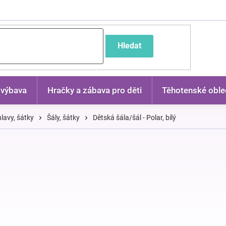
častější dotazy
Hledat
 výbava
Hračky a zábava pro děti
Těhotenské oble
lavy, šátky
Šály, šátky
Dětská šála/šál - Polar, bílý