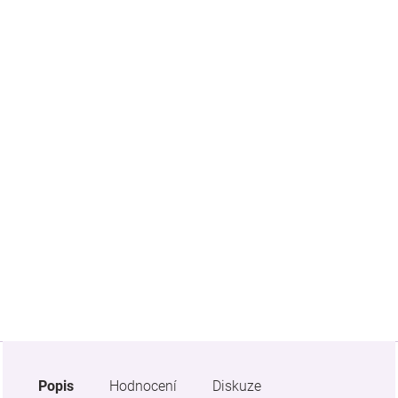
Značky
Blog
Hračkářství
Přihlášení
Popis
Hodnocení
Diskuze