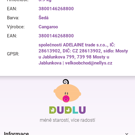
EAN
:
3800146268800
Barva
:
Šedá
Výrobce
:
Cangaroo
EAN
:
3800146268800
společnosti ADELAINE trade s.r.o.., IČ:
28613902, DIČ: CZ 28613902, sídlo: Mosty
GPSR
:
u Jablunkova 799, 739 98 Mosty u
Jablunkova | velkoobchod@nellys.cz
Z
á
p
a
t
í
méně starostí, více radostí
Informace