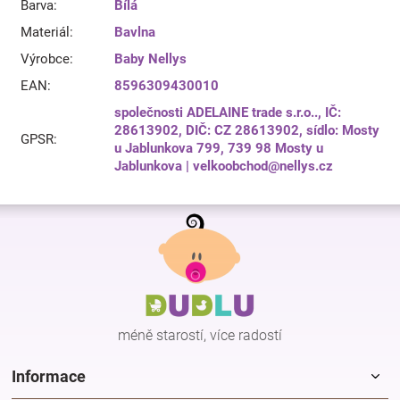
Barva
:
Bílá
Materiál
:
Bavlna
Výrobce
:
Baby Nellys
EAN
:
8596309430010
společnosti ADELAINE trade s.r.o.., IČ:
28613902, DIČ: CZ 28613902, sídlo: Mosty
GPSR
:
u Jablunkova 799, 739 98 Mosty u
Jablunkova | velkoobchod@nellys.cz
Z
á
p
a
t
í
méně starostí, více radostí
Informace