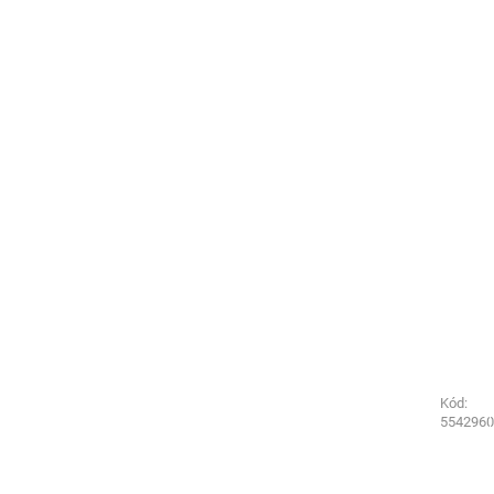
Kód:
Kód:
5542040
5542960