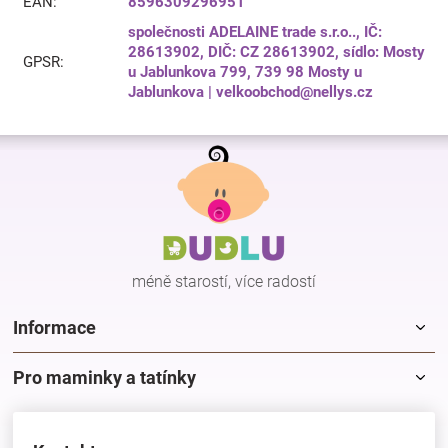
EAN
:
8596309296951
společnosti ADELAINE trade s.r.o.., IČ:
28613902, DIČ: CZ 28613902, sídlo: Mosty
GPSR
:
u Jablunkova 799, 739 98 Mosty u
Jablunkova | velkoobchod@nellys.cz
Z
á
p
a
t
í
méně starostí, více radostí
Informace
Pro maminky a tatínky