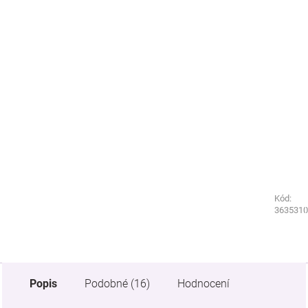
Kód:
Kód:
9390180
3635310
Popis
Podobné (16)
Hodnocení