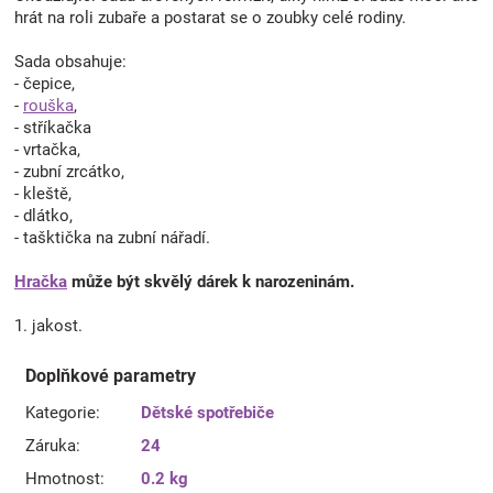
hrát na roli zubaře a postarat se o zoubky celé rodiny.
Sada obsahuje:
- čepice,
-
rouška
,
- stříkačka
- vrtačka,
- zubní zrcátko,
- kleště,
- dlátko,
- tašktička na zubní nářadí.
Hračka
může být skvělý dárek k narozeninám.
1. jakost.
Doplňkové parametry
Kategorie
:
Dětské spotřebiče
Záruka
:
24
Hmotnost
:
0.2 kg