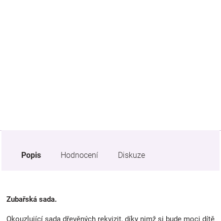
Značky
Blog
Hračkářství
Přihlášení
Popis
Hodnocení
Diskuze
Zubařská sada.
Okouzlující sada dřevěných rekvizit, díky nimž si bude moci dítě