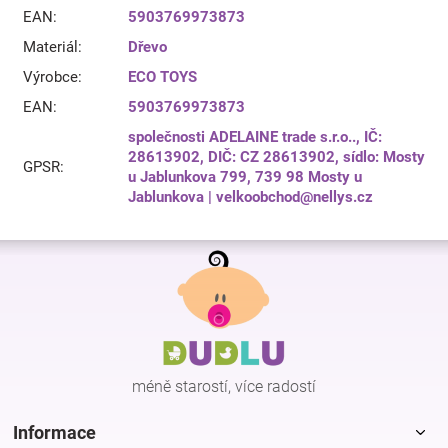
EAN
:
5903769973873
Materiál
:
Dřevo
Výrobce
:
ECO TOYS
EAN
:
5903769973873
společnosti ADELAINE trade s.r.o.., IČ:
28613902, DIČ: CZ 28613902, sídlo: Mosty
GPSR
:
u Jablunkova 799, 739 98 Mosty u
Jablunkova | velkoobchod@nellys.cz
Z
á
p
a
t
í
méně starostí, více radostí
Informace