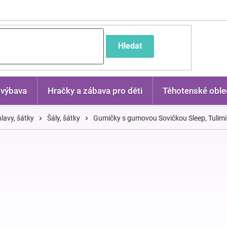
častější dotazy
Hledat
 výbava
Hračky a zábava pro děti
Těhotenské oble
lavy, šátky
Šály, šátky
Gumičky s gumovou Sovičkou Sleep, Tulimi 