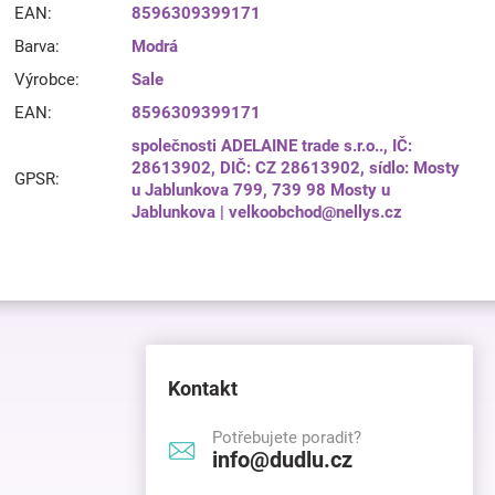
EAN
:
8596309399171
Barva
:
Modrá
Výrobce
:
Sale
EAN
:
8596309399171
společnosti ADELAINE trade s.r.o.., IČ:
28613902, DIČ: CZ 28613902, sídlo: Mosty
GPSR
:
u Jablunkova 799, 739 98 Mosty u
Jablunkova | velkoobchod@nellys.cz
Kontakt
Potřebujete poradit?
info@dudlu.cz