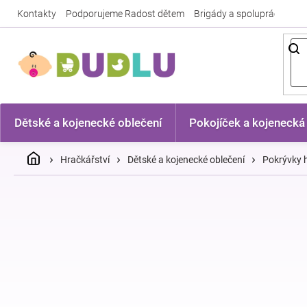
Přejít
Kontakty
Podporujeme Radost dětem
Brigády a spolupráce
Nej
na
obsah
Dětské a kojenecké oblečení
Pokojíček a kojenecká
Domů
Hračkářství
Dětské a kojenecké oblečení
Pokrývky h