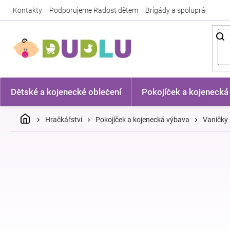
Přejít
Kontakty
Podporujeme Radost dětem
Brigády a spolupráce
Nej
na
obsah
Dětské a kojenecké oblečení
Pokojíček a kojenecká
Domů
Hračkářství
Pokojíček a kojenecká výbava
Vaničky