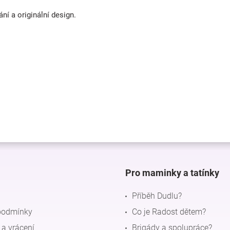
í a originální design.
Pro maminky a tatínky
Příběh Dudlu?
podmínky
Co je Radost dětem?
a vrácení
Brigády a spolupráce?