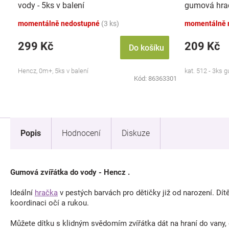
vody - 5ks v balení
gumová hra
momentálně nedostupné
(3 ks)
momentálně 
299 Kč
209 Kč
Do košíku
Hencz, 0m+, 5ks v balení
kat. 512 - 3ks
Kód:
86363301
Popis
Hodnocení
Diskuze
Gumová zvířátka do vody - Hencz .
Ideální
hračka
v pestých barvách pro dětičky již od narození. Dítě
koordinaci očí a rukou.
Můžete dítku s klidným svědomím zvířátka dát na hraní do vany,