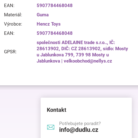
EAN
:
5907784468048
Materiál
:
Guma
Výrobce
:
Hencz Toys
EAN
:
5907784468048
společnosti ADELAINE trade s.r.o.., IČ:
28613902, DIČ: CZ 28613902, sídlo: Mosty
GPSR
:
u Jablunkova 799, 739 98 Mosty u
Jablunkova | velkoobchod@nellys.cz
Kontakt
Potřebujete poradit?
info@dudlu.cz