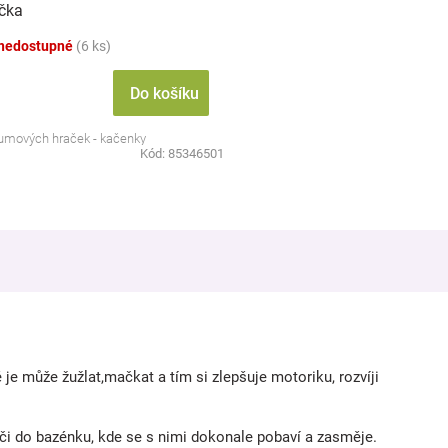
čka
nedostupné
(6 ks)
Do košíku
 gumových hraček - kačenky
Kód:
85346501
 je může žužlat,mačkat a tím si zlepšuje motoriku, rozvíji
 či do bazénku, kde se s nimi dokonale pobaví a zasměje.