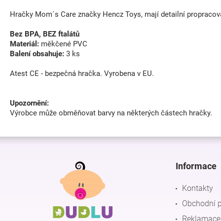
Hračky Mom´s Care značky Hencz Toys, mají detailní propracován
Bez BPA, BEZ ftalátů
Materiál:
měkčené PVC
Balení obsahuje:
3 ks
Atest CE - bezpečná hračka. Vyrobena v EU.
Upozornění:
Výrobce může obměňovat barvy na některých částech hračky.
Z
á
p
Informace
a
t
Kontakty
í
Obchodní 
Reklamace 