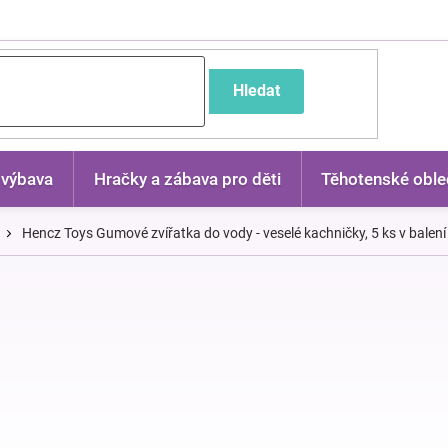
častější dotazy
Hledat
 výbava
Hračky a zábava pro děti
Těhotenské oble
Hencz Toys Gumové zvířatka do vody - veselé kachničky, 5 ks v balení