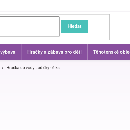
častější dotazy
Hledat
 výbava
Hračky a zábava pro děti
Těhotenské oble
Hračka do vody Lodičky - 6 ks