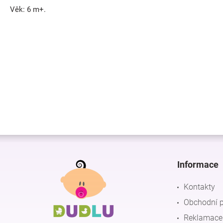
Věk: 6 m+.
Z
á
p
Informace
a
t
Kontakty
í
Obchodní 
Reklamace 