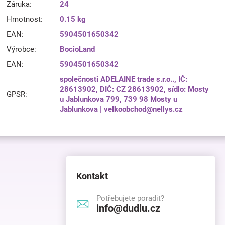
Záruka
:
24
Hmotnost
:
0.15 kg
EAN
:
5904501650342
Výrobce
:
BocioLand
EAN
:
5904501650342
společnosti ADELAINE trade s.r.o.., IČ:
28613902, DIČ: CZ 28613902, sídlo: Mosty
GPSR
:
u Jablunkova 799, 739 98 Mosty u
Jablunkova | velkoobchod@nellys.cz
Kontakt
Potřebujete poradit?
info@dudlu.cz