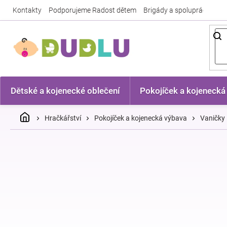
Přejít
Kontakty
Podporujeme Radost dětem
Brigády a spolupráce
Nej
na
obsah
Dětské a kojenecké oblečení
Pokojíček a kojenecká
Domů
Hračkářství
Pokojíček a kojenecká výbava
Vaničky