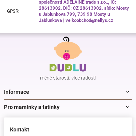
společnosti ADELAINE trade s.r.o.., IČ:
28613902, DIČ: CZ 28613902, sídlo: Mosty
GPSR
:
u Jablunkova 799, 739 98 Mosty u
Jablunkova | velkoobchod@nellys.cz
Z
á
p
a
t
í
méně starostí, více radostí
Informace
Pro maminky a tatínky
Kontakt