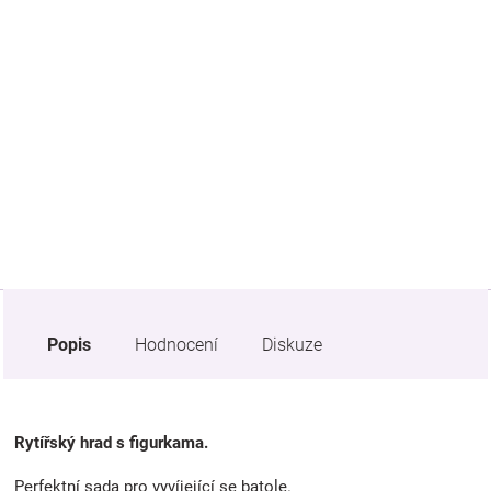
Značky
Blog
Hračkářství
Přihlášení
Popis
Hodnocení
Diskuze
Rytířský hrad s figurkama.
Perfektní sada pro vyvíjející se batole.