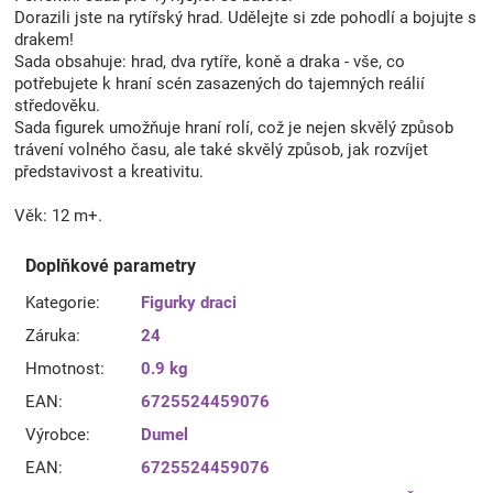
Dorazili jste na rytířský hrad. Udělejte si zde pohodlí a bojujte s
drakem!
Sada obsahuje: hrad, dva rytíře, koně a draka - vše, co
potřebujete k hraní scén zasazených do tajemných reálií
středověku.
Sada figurek umožňuje hraní rolí, což je nejen skvělý způsob
trávení volného času, ale také skvělý způsob, jak rozvíjet
představivost a kreativitu.
Věk: 12 m+.
Doplňkové parametry
Kategorie
:
Figurky draci
Záruka
:
24
Hmotnost
:
0.9 kg
EAN
:
6725524459076
Výrobce
:
Dumel
EAN
:
6725524459076