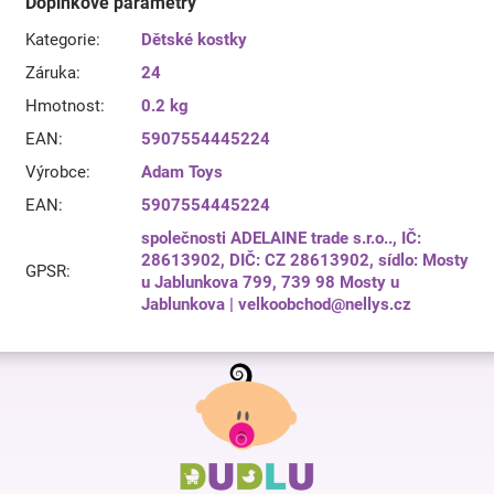
Doplňkové parametry
Kategorie
:
Dětské kostky
Záruka
:
24
Hmotnost
:
0.2 kg
EAN
:
5907554445224
Výrobce
:
Adam Toys
EAN
:
5907554445224
společnosti ADELAINE trade s.r.o.., IČ:
28613902, DIČ: CZ 28613902, sídlo: Mosty
GPSR
:
u Jablunkova 799, 739 98 Mosty u
Jablunkova | velkoobchod@nellys.cz
Z
á
p
a
t
í