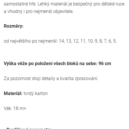
samostatné hře. Lehký materiál je bezpečný pro dětské ruce
a vhodný i pro nejmenší objevitele.
Rozměry:
od největšího po nejmenší: 14, 13, 12, 11, 10, 9, 8, 7, 6, 5.
Výška věže po položení všech bloků na sebe: 96 cm
Za pozornost stojí detaily a kvalita zpracování.
Materiál:
tvrdý karton
Věk: 18 m+