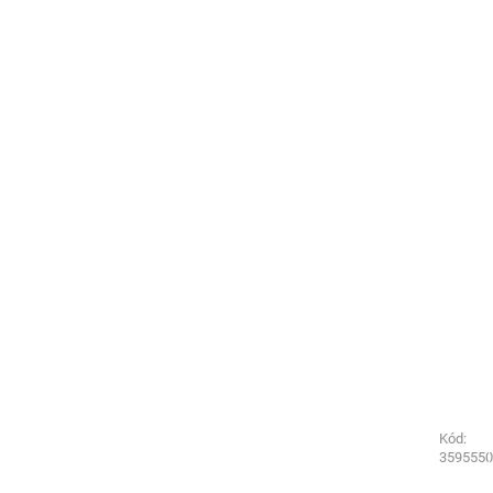
Kód:
Kód:
5322370
3595550