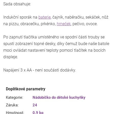
Sada obsahuje:
Indukční sporák na
baterie
, čajník, naběračku, sekáček, nůž
na pizzu, obracečku, prkénko,
hrneček
, pečivo, ovoce.
Po zapnutí tlačítka umístěného ve spodní části trouby se
spustí zobrazení topné desky, díky čemuž bude naše batole
moci ovládat nastavení teploty pomocí tlačítek na bocích
displeje.
Napájení 3 x AA - není součástí dodávky.
Doplňkové parametry
Kategorie
:
Nádobíčko do dětské kuchyňky
Záruka
:
24
Hmotnost
:
0.9 kg