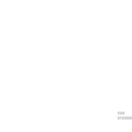
Kód:
Kód:
0203580
0103500