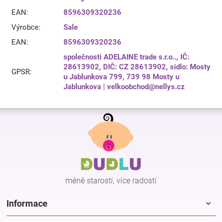
EAN
:
8596309320236
Výrobce
:
Sale
EAN
:
8596309320236
společnosti ADELAINE trade s.r.o.., IČ:
28613902, DIČ: CZ 28613902, sídlo: Mosty
GPSR
:
u Jablunkova 799, 739 98 Mosty u
Jablunkova | velkoobchod@nellys.cz
Z
á
p
a
t
í
méně starostí, více radostí
Informace