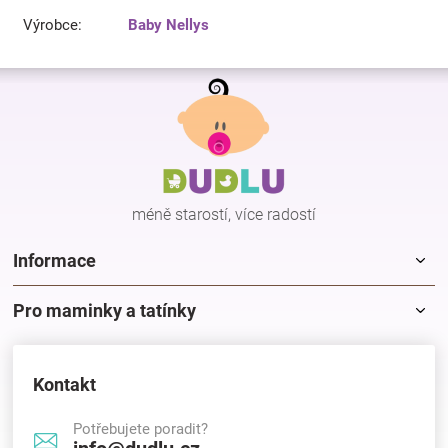
Výrobce
:
Baby Nellys
Z
á
p
a
t
í
méně starostí, více radostí
Informace
Pro maminky a tatínky
Kontakt
Potřebujete poradit?