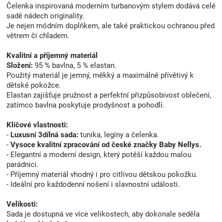
Čelenka inspirovaná moderním turbanovým stylem dodává celé
sadě nádech originality.
Je nejen módním doplňkem, ale také praktickou ochranou před
větrem či chladem.
Kvalitní a příjemný materiál
Složení:
95 % bavlna, 5 % elastan.
Použitý materiál je jemný, měkký a maximálně přívětivý k
dětské pokožce.
Elastan zajišťuje pružnost a perfektní přizpůsobivost oblečení,
zatímco bavlna poskytuje prodyšnost a pohodlí.
Klíčové vlastnosti:
-
Luxusní 3dílná sada:
tunika, legíny a čelenka.
-
Vysoce kvalitní zpracování od české značky Baby Nellys.
- Elegantní a moderní design, který potěší každou malou
parádnici.
- Příjemný materiál vhodný i pro citlivou dětskou pokožku.
- Ideální pro každodenní nošení i slavnostní události.
Velikosti:
Sada je dostupná ve více velikostech, aby dokonale seděla