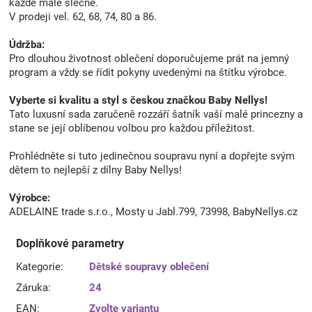
každé malé slečně.
V prodeji vel. 62, 68, 74, 80 a 86.
Údržba:
Pro dlouhou životnost oblečení doporučujeme prát na jemný
program a vždy se řídit pokyny uvedenými na štítku výrobce.
Vyberte si kvalitu a styl s českou značkou Baby Nellys!
Tato luxusní sada zaručeně rozzáří šatník vaší malé princezny a
stane se její oblíbenou volbou pro každou příležitost.
Prohlédněte si tuto jedinečnou soupravu nyní a dopřejte svým
dětem to nejlepší z dílny Baby Nellys!
Výrobce:
ADELAINE trade s.r.o., Mosty u Jabl.799, 73998, BabyNellys.cz
Doplňkové parametry
Kategorie
:
Dětské soupravy oblečení
Záruka
:
24
EAN
:
Zvolte variantu