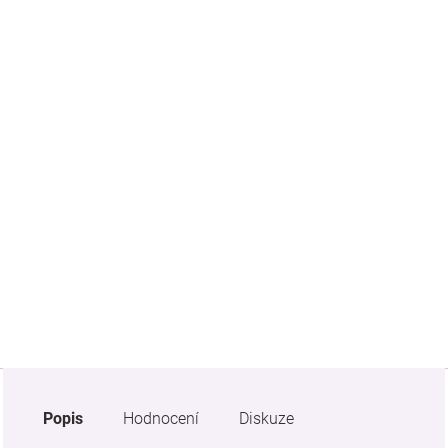
Značky
Blog
Hračkářství
Přihlášení
Popis
Hodnocení
Diskuze