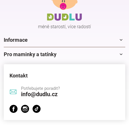
a
t
í
méně starostí, více radostí
Informace
Pro maminky a tatínky
Kontakt
Potřebujete poradit?
info@dudlu.cz