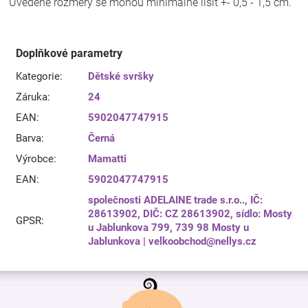
Uvedené rozměry se mohou minimálně lišit +- 0,5 - 1,5 cm.
Doplňkové parametry
Kategorie
:
Dětské svršky
Záruka
:
24
EAN
:
5902047747915
Barva
:
Černá
Výrobce
:
Mamatti
EAN
:
5902047747915
společnosti ADELAINE trade s.r.o.., IČ:
28613902, DIČ: CZ 28613902, sídlo: Mosty
GPSR
:
u Jablunkova 799, 739 98 Mosty u
Jablunkova | velkoobchod@nellys.cz
Z
á
p