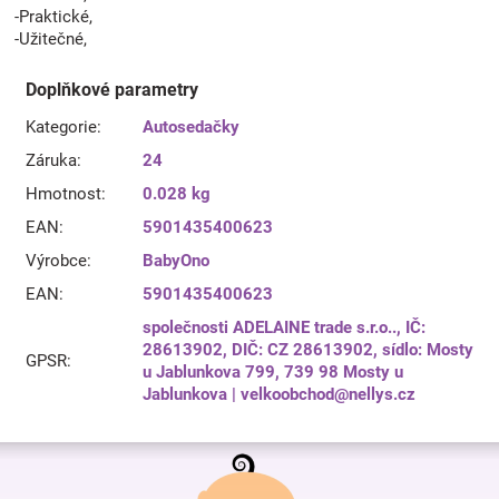
-Praktické,
-Užitečné,
Doplňkové parametry
Kategorie
:
Autosedačky
Záruka
:
24
Hmotnost
:
0.028 kg
EAN
:
5901435400623
Výrobce
:
BabyOno
EAN
:
5901435400623
společnosti ADELAINE trade s.r.o.., IČ:
28613902, DIČ: CZ 28613902, sídlo: Mosty
GPSR
:
u Jablunkova 799, 739 98 Mosty u
Jablunkova | velkoobchod@nellys.cz
Z
á