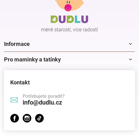
p
a
t
í
méně starostí, více radostí
Informace
Pro maminky a tatínky
Kontakt
Potřebujete poradit?
info@dudlu.cz