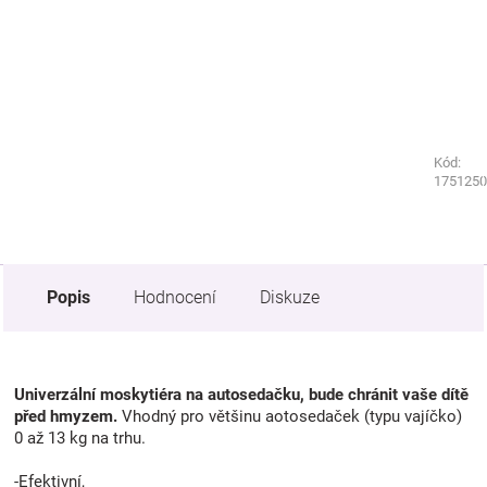
Kód:
Kód:
9979230
1751250
Popis
Hodnocení
Diskuze
Univerzální moskytiéra na autosedačku, bude chránit vaše dítě
před hmyzem.
Vhodný pro většinu aotosedaček (typu vajíčko)
0 až 13 kg na trhu.
-Efektivní,