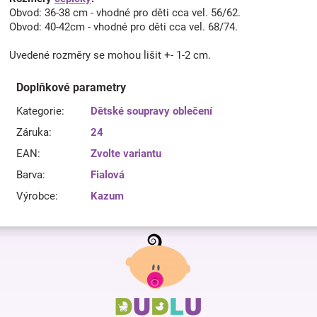
Obvod: 36-38 cm - vhodné pro děti cca vel. 56/62.
Obvod: 40-42cm - vhodné pro děti cca vel. 68/74.
Uvedené rozměry se mohou lišit +- 1-2 cm.
Doplňkové parametry
Kategorie
:
Dětské soupravy oblečení
Záruka
:
24
EAN
:
Zvolte variantu
Barva
:
Fialová
Výrobce
:
Kazum
Z
á
p
a
t
í