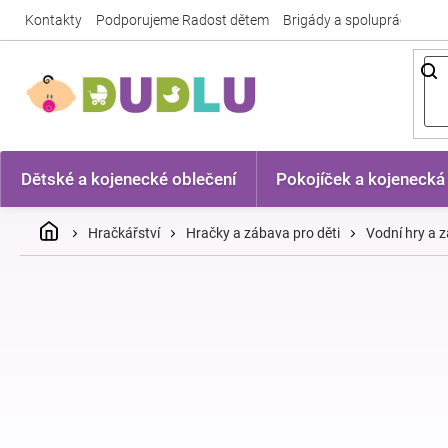
Přejít
Kontakty
Podporujeme Radost dětem
Brigády a spolupráce
Nej
na
obsah
Dětské a kojenecké oblečení
Pokojíček a kojenecká
Domů
Hračkářství
Hračky a zábava pro děti
Vodní hry a 