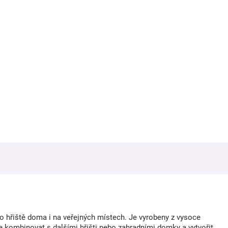
 hřiště doma i na veřejných místech. Je vyrobeny z vysoce
ze kombinovat s dalšími hřišti nebo zahradními domky a vytvořit