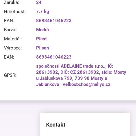
Záruka
:
24
Hmotnost
:
7.7 kg
EAN
:
8693461046223
Barva
:
Modrá
Materiál
:
Plast
Výrobce
:
Pilsan
EAN
:
8693461046223
společnosti ADELAINE trade s.r.o.., IČ:
28613902, DIČ: CZ 28613902, sídlo: Mosty
GPSR
:
u Jablunkova 799, 739 98 Mosty u
Jablunkova | velkoobchod@nellys.cz
Kontakt