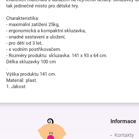
tak jedinečné místo pro dětské hry.
Charakteristika:
- maximální zatížení 25kg,
- ergonomická a kompaktní skluzavka,
- snadné sestavení a uložení,
- pro děti od 3 let,
- s vodním postřikovačem.
- Rozměry produktu: skluzavka: 141 x 93 x 64 cm.
Délka skluzavky 100 cm
.
Výška produktu 141 cm.
Materiál: plast.
1. Jakost
Z
á
p
Informace
a
t
Kontakty