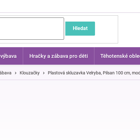
častější dotazy
Hledat
 výbava
Hračky a zábava pro děti
Těhotenské oble
zábava
Klouzačky
Plastová skluzavka Velryba, Pilsan 100 cm, mo