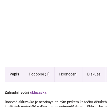
Popis
Podobné (1)
Hodnocení
Diskuze
Zahradní, vodní
skluzavka
.
Barevná skluzavka je neodmyslitelným prvkem každého dětského
kvalitních materiálů s důrazem na nejmenší detaily. Skluzavky l