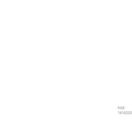
Kód:
Kód:
1576220
1616220