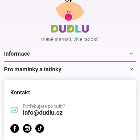
á
p
a
t
í
méně starostí, více radostí
Informace
Pro maminky a tatínky
Kontakt
Potřebujete poradit?
info@dudlu.cz