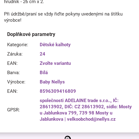
hrudník - 26 cm x 2.
Při údržbě/praní se vždy řiďte pokyny uvedenými na štítku
výrobce!
Doplňkové parametry
Kategorie
:
Dětské kalhoty
Záruka
:
24
EAN
:
Zvolte variantu
Barva
:
Bílá
Výrobce
:
Baby Nellys
EAN
:
8596309416809
společnosti ADELAINE trade s.r.o.., IČ:
28613902, DIČ: CZ 28613902, sídlo: Mosty
GPSR
:
u Jablunkova 799, 739 98 Mosty u
Jablunkova | velkoobchod@nellys.cz
Z