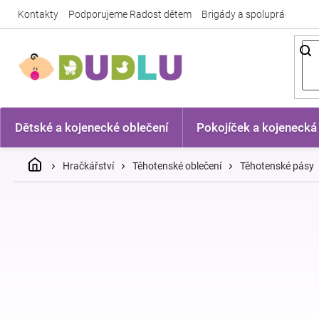
Přejít
Kontakty
Podporujeme Radost dětem
Brigády a spolupráce
Nej
na
obsah
Dětské a kojenecké oblečení
Pokojíček a kojenecká
Domů
Hračkářství
Těhotenské oblečení
Těhotenské pásy