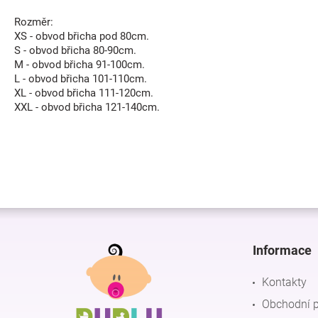
Rozměr:
XS - obvod břicha pod 80cm.
S - obvod břicha 80-90cm.
M - obvod břicha 91-100cm.
L - obvod břicha 101-110cm.
XL - obvod břicha 111-120cm.
XXL - obvod břicha 121-140cm.
Z
á
p
Informace
a
t
Kontakty
í
Obchodní 