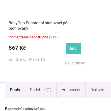
BabyOno Poporodní stahovací pás -
profilovaný
momentálně nedostupné
(2 ks)
567 Kč
Detail
vel.: XS, nr.kat. 511/XS, BO
Kód:
10201101
Popis
Podobné (1)
Hodnocení
Diskuze
Poporodní stahovací pás.