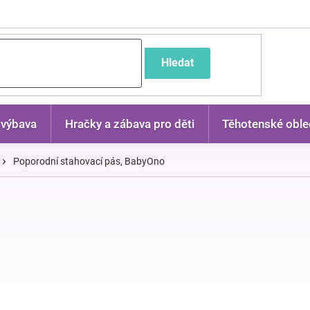
častější dotazy
Hledat
 výbava
Hračky a zábava pro děti
Těhotenské oble
Poporodní stahovací pás, BabyOno