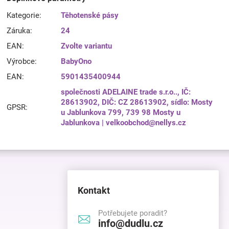
Kategorie
:
Těhotenské pásy
Záruka
:
24
EAN
:
Zvolte variantu
Výrobce
:
BabyOno
EAN
:
5901435400944
společnosti ADELAINE trade s.r.o.., IČ:
28613902, DIČ: CZ 28613902, sídlo: Mosty
GPSR
:
u Jablunkova 799, 739 98 Mosty u
Jablunkova | velkoobchod@nellys.cz
Kontakt
Potřebujete poradit?
info@dudlu.cz