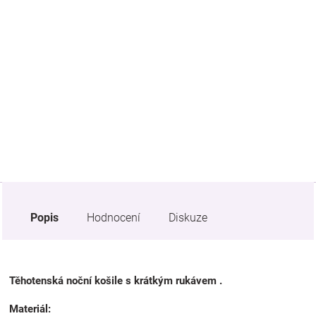
Značky
Blog
Hračkářství
Přihlášení
Popis
Hodnocení
Diskuze
Těhotenská noční košile s krátkým rukávem .
Materiál: