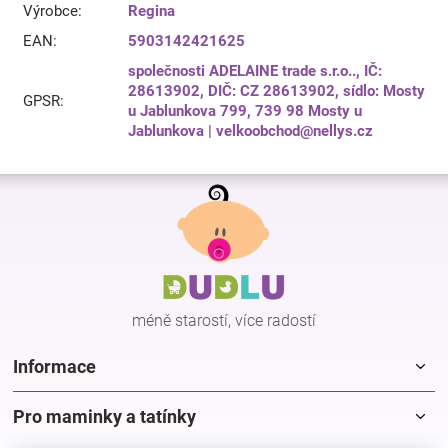
Výrobce
:
Regina
EAN
:
5903142421625
společnosti ADELAINE trade s.r.o.., IČ:
28613902, DIČ: CZ 28613902, sídlo: Mosty
GPSR
:
u Jablunkova 799, 739 98 Mosty u
Jablunkova | velkoobchod@nellys.cz
Z
á
p
a
t
í
méně starostí, více radostí
Informace
Pro maminky a tatínky