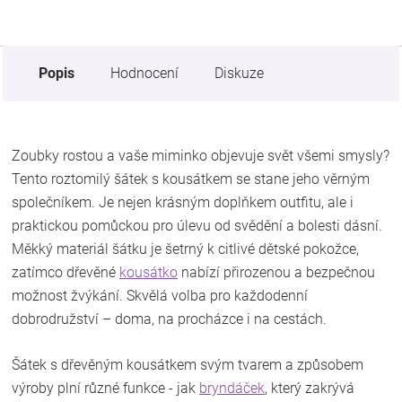
Popis
Hodnocení
Diskuze
Zoubky rostou a vaše miminko objevuje svět všemi smysly?
Tento roztomilý šátek s kousátkem se stane jeho věrným
společníkem. Je nejen krásným doplňkem outfitu, ale i
praktickou pomůckou pro úlevu od svědění a bolesti dásní.
Měkký materiál šátku je šetrný k citlivé dětské pokožce,
zatímco dřevěné
kousátko
nabízí přirozenou a bezpečnou
možnost žvýkání. Skvělá volba pro každodenní
dobrodružství – doma, na procházce i na cestách.
Šátek s dřevěným kousátkem svým tvarem a způsobem
výroby plní různé funkce - jak
bryndáček
, který zakrývá