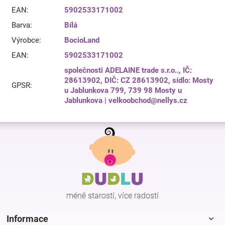
EAN
:
5902533171002
Barva
:
Bílá
Výrobce
:
BocioLand
EAN
:
5902533171002
společnosti ADELAINE trade s.r.o.., IČ:
28613902, DIČ: CZ 28613902, sídlo: Mosty
GPSR
:
u Jablunkova 799, 739 98 Mosty u
Jablunkova | velkoobchod@nellys.cz
Z
á
p
a
t
í
méně starostí, více radostí
Informace