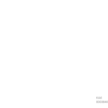
Kód:
Kód:
8803840
8303840