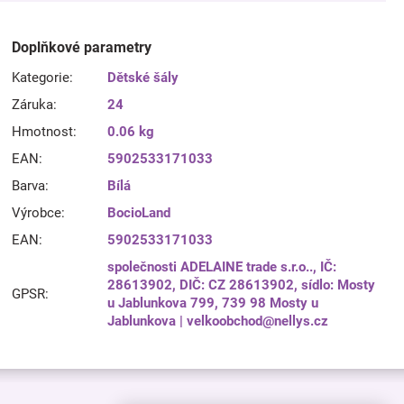
Doplňkové parametry
Kategorie
:
Dětské šály
Záruka
:
24
Hmotnost
:
0.06 kg
EAN
:
5902533171033
Barva
:
Bílá
Výrobce
:
BocioLand
EAN
:
5902533171033
společnosti ADELAINE trade s.r.o.., IČ:
28613902, DIČ: CZ 28613902, sídlo: Mosty
GPSR
:
u Jablunkova 799, 739 98 Mosty u
Jablunkova | velkoobchod@nellys.cz