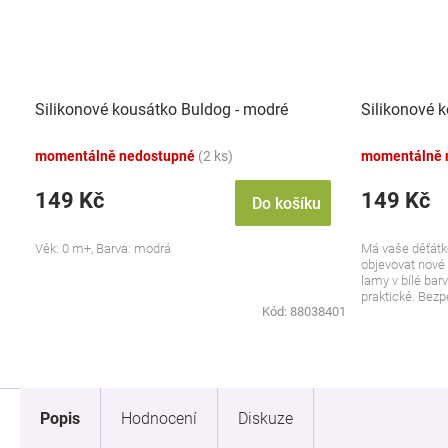
Silikonové kousátko Buldog - modré
Silikonové k
momentálně nedostupné
(2 ks)
momentálně 
149 Kč
149 Kč
Do košíku
Věk: 0 m+, Barva: modrá
Má vaše děťátk
objevovat nové 
lamy v bílé barv
praktické. Bezp
Kód:
88038401
Popis
Hodnocení
Diskuze