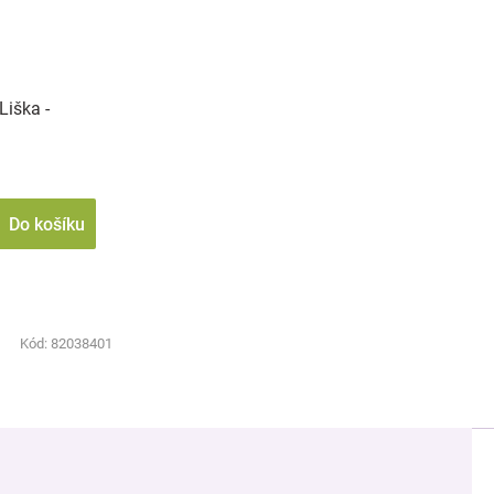
Liška -
Do košíku
Kód:
82038401