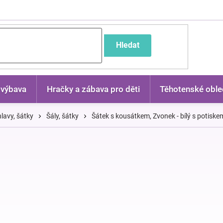
častější dotazy
Hledat
 výbava
Hračky a zábava pro děti
Těhotenské oble
lavy, šátky
Šály, šátky
Šátek s kousátkem, Zvonek - bílý s potiske