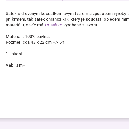
Šátek s dřevěným kousátkem svým tvarem a způsobem výroby pl
při krmení, tak šátek chránící krk, který je součástí oblečení 
materiálu, navíc má
kousátko
vyrobené z javoru.
Materiál : 100% bavlna.
Rozměr: cca 43 x 22 cm +/- 5%
1. jakost.
Věk: 0 m+.
Z
á