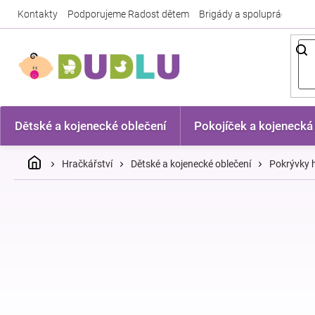
Přejít
Kontakty
Podporujeme Radost dětem
Brigády a spolupráce
Nej
na
obsah
Dětské a kojenecké oblečení
Pokojíček a kojenecká
Domů
Hračkářství
Dětské a kojenecké oblečení
Pokrývky h