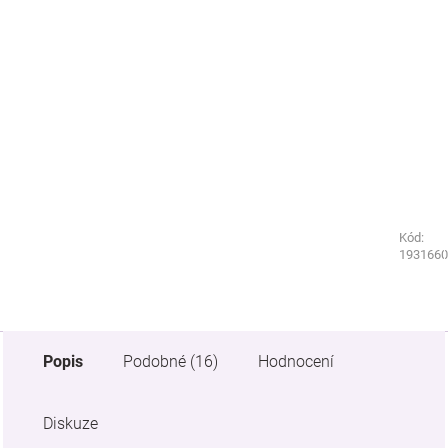
Kód:
Kód:
8597780
1931660
Popis
Podobné (16)
Hodnocení
Diskuze