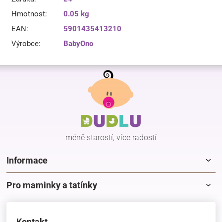
Hmotnost
:
0.05 kg
EAN
:
5901435413210
Výrobce
:
BabyOno
Z
á
p
a
t
í
méně starostí, více radostí
Informace
Pro maminky a tatínky
Kontakt