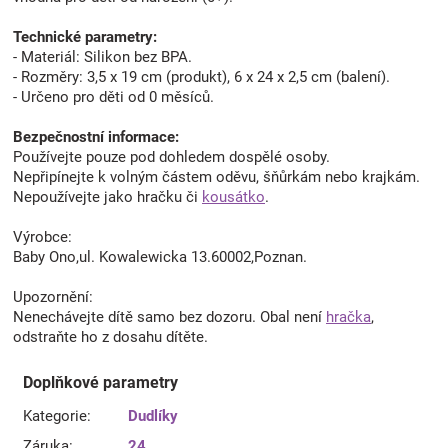
Technické parametry:
- Materiál: Silikon bez BPA.
- Rozměry: 3,5 x 19 cm (produkt), 6 x 24 x 2,5 cm (balení).
- Určeno pro děti od 0 měsíců.
Bezpečnostní informace:
Používejte pouze pod dohledem dospělé osoby.
Nepřipínejte k volným částem oděvu, šňůrkám nebo krajkám.
Nepoužívejte jako hračku či
kousátko
.
Výrobce:
Baby Ono,ul. Kowalewicka 13.60002,Poznan.
Upozornění:
Nenechávejte dítě samo bez dozoru. Obal není
hračka
,
odstraňte ho z dosahu dítěte.
Doplňkové parametry
Kategorie
:
Dudlíky
Záruka
:
24