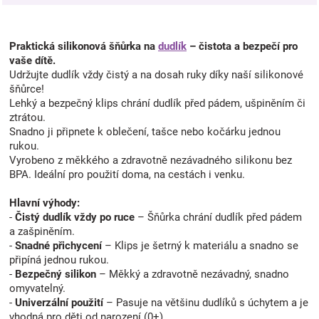
Praktická silikonová šňůrka na
dudlík
– čistota a bezpečí pro
vaše dítě.
Udržujte dudlík vždy čistý a na dosah ruky díky naší silikonové
šňůrce!
Lehký a bezpečný klips chrání dudlík před pádem, ušpiněním či
ztrátou.
Snadno ji připnete k oblečení, tašce nebo kočárku jednou
rukou.
Vyrobeno z měkkého a zdravotně nezávadného silikonu bez
BPA. Ideální pro použití doma, na cestách i venku.
Hlavní výhody:
-
Čistý dudlík vždy po ruce
– Šňůrka chrání dudlík před pádem
a zašpiněním.
-
Snadné přichycení
– Klips je šetrný k materiálu a snadno se
připíná jednou rukou.
-
Bezpečný silikon
– Měkký a zdravotně nezávadný, snadno
omyvatelný.
-
Univerzální použití
– Pasuje na většinu dudlíků s úchytem a je
vhodná pro děti od narození (0+).