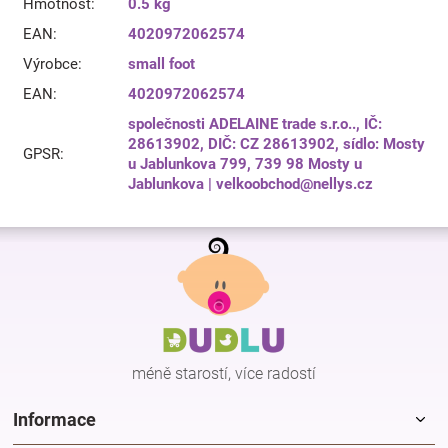
Hmotnost
:
0.5 kg
EAN
:
4020972062574
Výrobce
:
small foot
EAN
:
4020972062574
společnosti ADELAINE trade s.r.o.., IČ:
28613902, DIČ: CZ 28613902, sídlo: Mosty
GPSR
:
u Jablunkova 799, 739 98 Mosty u
Jablunkova | velkoobchod@nellys.cz
Z
á
p
a
t
í
méně starostí, více radostí
Informace