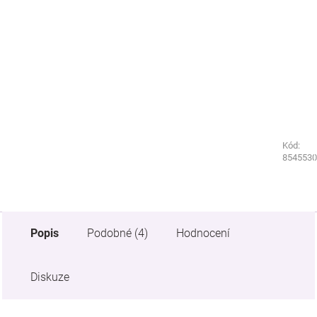
Kód:
Kód:
8544530
8545530
Popis
Podobné (4)
Hodnocení
Diskuze