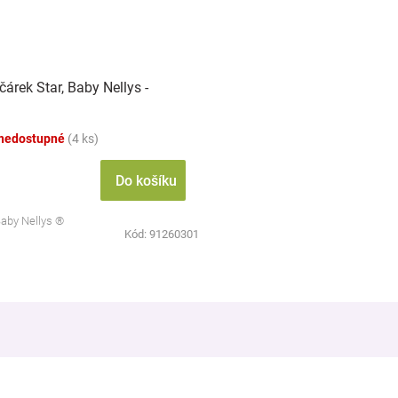
árek Star, Baby Nellys -
nedostupné
(4 ks)
Do košíku
Baby Nellys ®
Kód:
91260301