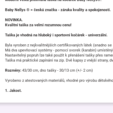
Baby Nellys ® = česká značka - záruka kvality a spokojenosti.
NOVINKA.
Kvalitní taška za velmi rozumnou cenu!
Taška je vhodná na hluboký i sportovní kočárek - univerzální.
Byla vyroben z nejkvalitnějších certifikovaných látek (snadno se 
Má dva upevňovací systémy - pomocí svorek (karabin) umístěný
Nastavitelný popruh lze také použít k přenášení tašky přes rame
Taška má praktické zapínání na zip. Dvě kapsy z vnější strany, dv
Rozměry:
43/30 cm, dno tašky - 30/13 cm (+/- 2 cm)
Vyrobeno z atestovaných materiálů, vhodné pro výrobu dětského
1. Jakost.
Z
á