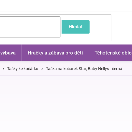
častější dotazy
Hledat
 výbava
Hračky a zábava pro děti
Těhotenské oble
Tašky ke kočárku
Taška na kočárek Star, Baby Nellys - černá