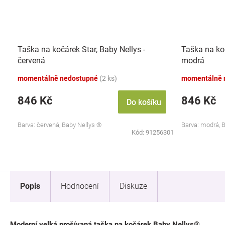
Taška na kočárek Star, Baby Nellys -
Taška na koč
červená
modrá
momentálně nedostupné
(2 ks)
momentálně 
846 Kč
846 Kč
Do košíku
Barva: červená, Baby Nellys ®
Barva: modrá, 
Kód:
91256301
Popis
Hodnocení
Diskuze
Moderní velká prošívaná taška na kočárek Baby Nellys®.