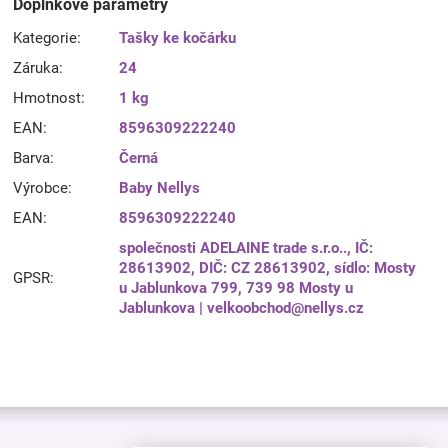
Doplňkové parametry
Kategorie
:
Tašky ke kočárku
Záruka
:
24
Hmotnost
:
1 kg
EAN
:
8596309222240
Barva
:
Černá
Výrobce
:
Baby Nellys
EAN
:
8596309222240
společnosti ADELAINE trade s.r.o.., IČ:
28613902, DIČ: CZ 28613902, sídlo: Mosty
GPSR
:
u Jablunkova 799, 739 98 Mosty u
Jablunkova | velkoobchod@nellys.cz