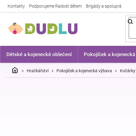
Přejít
Kontakty
Podporujeme Radost dětem
Brigády a spolupráce
Nej
na
obsah
Dětské a kojenecké oblečení
Pokojíček a kojenecká
Domů
Hračkářství
Pokojíček a kojenecká výbava
Kočárky