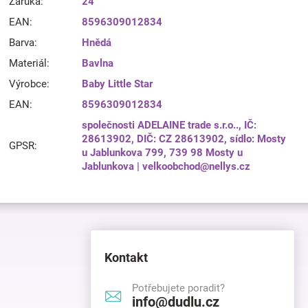
Záruka
:
24
EAN
:
8596309012834
Barva
:
Hnědá
Materiál
:
Bavlna
Výrobce
:
Baby Little Star
EAN
:
8596309012834
společnosti ADELAINE trade s.r.o.., IČ:
28613902, DIČ: CZ 28613902, sídlo: Mosty
GPSR
:
u Jablunkova 799, 739 98 Mosty u
Jablunkova | velkoobchod@nellys.cz
Kontakt
Potřebujete poradit?
info@dudlu.cz