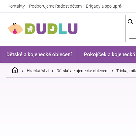
Přejít
Kontakty
Podporujeme Radost dětem
Brigády a spolupráce
Nej
na
obsah
Dětské a kojenecké oblečení
Pokojíček a kojenecká
Domů
Hračkářství
Dětské a kojenecké oblečení
Trička, mi