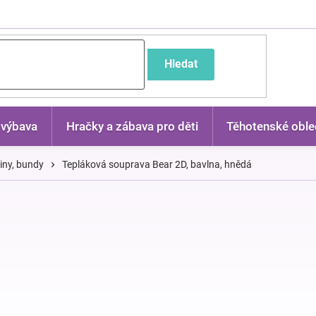
častější dotazy
Hledat
 výbava
Hračky a zábava pro děti
Těhotenské oble
kiny, bundy
Tepláková souprava Bear 2D, bavlna, hnědá