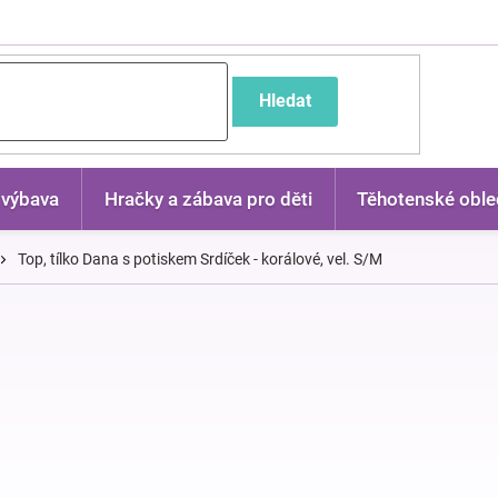
častější dotazy
Hledat
 výbava
Hračky a zábava pro děti
Těhotenské oble
Top, tílko Dana s potiskem Srdíček - korálové, vel. S/M