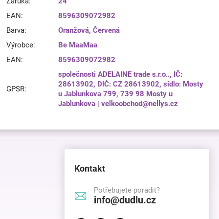
Záruka
:
24
EAN
:
8596309072982
Barva
:
Oranžová
,
Červená
Výrobce
:
Be MaaMaa
EAN
:
8596309072982
společnosti ADELAINE trade s.r.o.., IČ:
28613902, DIČ: CZ 28613902, sídlo: Mosty
GPSR
:
u Jablunkova 799, 739 98 Mosty u
Jablunkova | velkoobchod@nellys.cz
Kontakt
Potřebujete poradit?
info@dudlu.cz