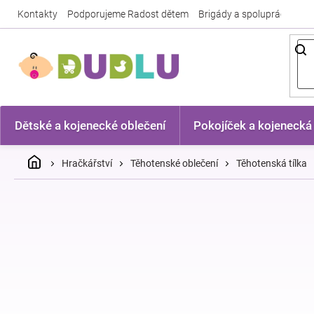
Přejít
Kontakty
Podporujeme Radost dětem
Brigády a spolupráce
Nej
na
obsah
Dětské a kojenecké oblečení
Pokojíček a kojenecká
Domů
Hračkářství
Těhotenské oblečení
Těhotenská tílka