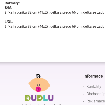
Rozměry:
S/M.
šířka hrudníku 82 cm (41x2) , délka z předu 66 cm ,délka ze zad
L/XL.
šířka hrudníku 88 cm (44x2) , délka z předu 69 cm ,délka ze zad
Z
á
p
Informace
a
t
Kontakty
í
Obchodní 
Reklamace 