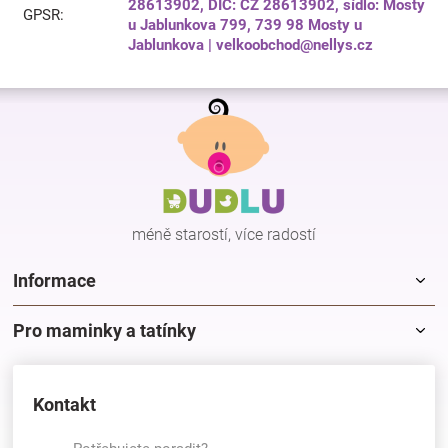
28613902, DIČ: CZ 28613902, sídlo: Mosty
GPSR
:
u Jablunkova 799, 739 98 Mosty u
Jablunkova | velkoobchod@nellys.cz
Z
á
p
a
t
í
méně starostí, více radostí
Informace
Pro maminky a tatínky
Kontakt