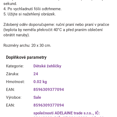
sekund.
4. Po vychladnutí fólii odtrhneme.
5. Užijte si nažehlený obrázek.
Zdobený oděv doporučujeme: ruční praní nebo praní v pračce
(teplota by neměla překročit 40°C a před praním oblečení
obrátit naruby).
Rozměry archu: 20 x 30 cm.
Doplňkové parametry
Kategorie
:
Dětské žehličky
Záruka
:
24
Hmotnost
:
0.02 kg
EAN
:
8596309377094
Výrobce
:
Sale
EAN
:
8596309377094
společnosti ADELAINE trade s.r.o.., IČ: