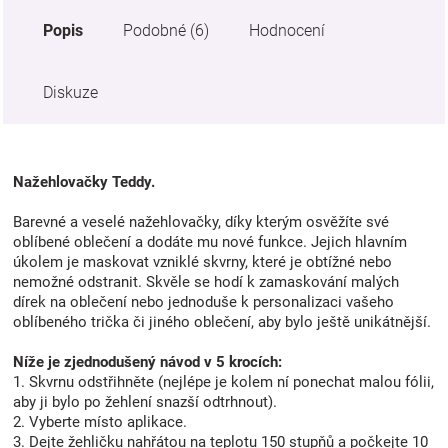
Popis
Podobné (6)
Hodnocení
Diskuze
Nažehlovačky Teddy.
Barevné a veselé nažehlovačky, díky kterým osvěžíte své
oblíbené oblečení a dodáte mu nové funkce. Jejich hlavním
úkolem je maskovat vzniklé skvrny, které je obtížné nebo
nemožné odstranit. Skvěle se hodí k zamaskování malých
dírek na oblečení nebo jednoduše k personalizaci vašeho
oblíbeného trička či jiného oblečení, aby bylo ještě unikátnější.
Níže je zjednodušený návod v 5 krocích:
1. Skvrnu odstřihněte (nejlépe je kolem ní ponechat malou fólii,
aby ji bylo po žehlení snazší odtrhnout).
2. Vyberte místo aplikace.
3. Dejte žehličku nahřátou na teplotu 150 stupňů a počkejte 10